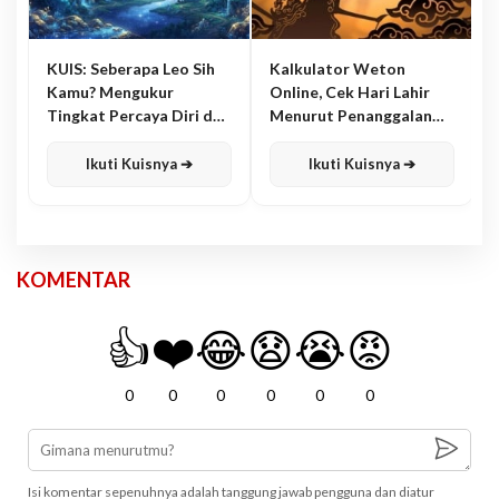
KUIS: Seberapa Leo Sih
Kalkulator Weton
Kamu? Mengukur
Online, Cek Hari Lahir
Tingkat Percaya Diri dan
Menurut Penanggalan
Karisma
Jawa
Ikuti Kuisnya ➔
Ikuti Kuisnya ➔
KOMENTAR
👍
❤️
😂
😧
😭
😡
0
0
0
0
0
0
Isi komentar sepenuhnya adalah tanggung jawab pengguna dan diatur