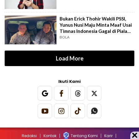
Bukan Erick Thohir Wakili PSSI,
Yunus Nusi Maju Minta Maaf Usai
Timnas Indonesia Gagal di Piala
AFF
BOLA
Load More
Ikuti Kami
Redaksi
Kontak
Tentang Kami
Karir