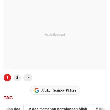
1
2
>
Jadikan Sumber Pilihan
TAG
 doa
# doa memohon pertolongan Allah
# doa keberkah