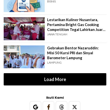
BISNIS
Lestarikan Kuliner Nusantara,
Pertamina Bright Gas Cooking
Competition Tegal Lahirkan Juara
Baru
JAWA TENGAH
Gebrakan Bentor Nazaruddin:
Misi 50 Kursi PRI dan Sinyal
Barometer Lampung
LAMPUNG
Load More
Ikuti Kami