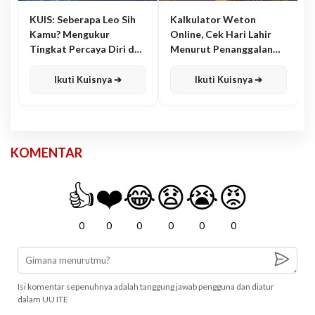
KUIS: Seberapa Leo Sih
Kalkulator Weton
Kamu? Mengukur
Online, Cek Hari Lahir
Tingkat Percaya Diri dan
Menurut Penanggalan
Karisma
Jawa
Ikuti Kuisnya ➔
Ikuti Kuisnya ➔
KOMENTAR
👍
❤️
😂
😧
😭
😡
0
0
0
0
0
0
Isi komentar sepenuhnya adalah tanggung jawab pengguna dan diatur
dalam UU ITE