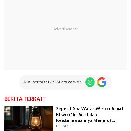
Ikuti berita terkini Suara.com di:
BERITA TERKAIT
Seperti Apa Watak Weton Jumat
Kliwon? Ini Sifat dan
Keistimewaannya Menurut
Primbon
LIFESTYLE