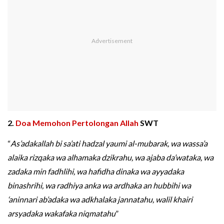
2.
Doa Memohon Pertolongan Allah
SWT
“
As’adakallah bi sa’ati hadzal yaumi al-mubarak, wa wassa’a
alaika rizqaka wa alhamaka dzikrahu, wa ajaba da’wataka, wa
zadaka min fadhlihi, wa hafidha dinaka wa ayyadaka
binashrihi, wa radhiya anka wa ardhaka an hubbihi wa
‘aninnari ab’adaka wa adkhalaka jannatahu, walil khairi
arsyadaka wakafaka niqmatahu
”