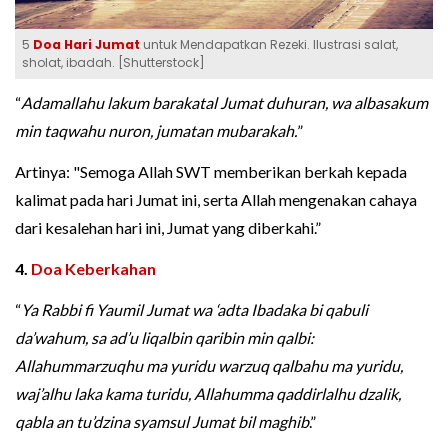
5
Doa Hari Jumat
untuk Mendapatkan Rezeki. Ilustrasi salat,
sholat, ibadah. [Shutterstock]
“
Adamallahu lakum barakatal Jumat duhuran, wa albasakum
min taqwahu nuron, jumatan mubarakah.
”
Artinya: "Semoga Allah SWT memberikan berkah kepada
kalimat pada hari Jumat ini, serta Allah mengenakan cahaya
dari kesalehan hari ini, Jumat yang diberkahi.”
4.
Doa Keberkahan
“
Ya Rabbi fi Yaumil Jumat wa ‘adta Ibadaka bi qabuli
da’wahum, sa ad’u liqalbin qaribin min qalbi:
Allahummarzuqhu ma yuridu warzuq qalbahu ma yuridu,
waj’alhu laka kama turidu, Allahumma qaddirlalhu dzalik,
qabla an tu’dzina syamsul Jumat bil maghib
.”