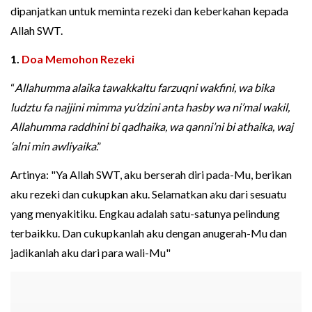
dipanjatkan untuk meminta rezeki dan keberkahan kepada
Allah SWT.
1.
Doa Memohon Rezeki
“
Allahumma alaika tawakkaltu farzuqni wakfini, wa bika
ludztu fa najjini mimma yu’dzini anta hasby wa ni’mal wakil,
Allahumma raddhini bi qadhaika, wa qanni’ni bi athaika, waj
‘alni min awliyaika
.”
Artinya: "Ya Allah SWT, aku berserah diri pada-Mu, berikan
aku rezeki dan cukupkan aku. Selamatkan aku dari sesuatu
yang menyakitiku. Engkau adalah satu-satunya pelindung
terbaikku. Dan cukupkanlah aku dengan anugerah-Mu dan
jadikanlah aku dari para wali-Mu"