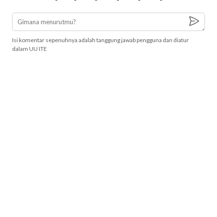
Isi komentar sepenuhnya adalah tanggung jawab pengguna dan diatur
dalam UU ITE