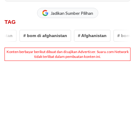
Jadikan Sumber Pilihan
TAG
stan
# bom di afghanistan
# Afghanistan
# bom afg