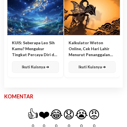
KUIS: Seberapa Leo Sih
Kalkulator Weton
Kamu? Mengukur
Online, Cek Hari Lahir
Tingkat Percaya Diri dan
Menurut Penanggalan
Karisma
Jawa
Ikuti Kuisnya ➔
Ikuti Kuisnya ➔
KOMENTAR
👍
❤️
😂
😧
😭
😡
0
0
0
0
0
0