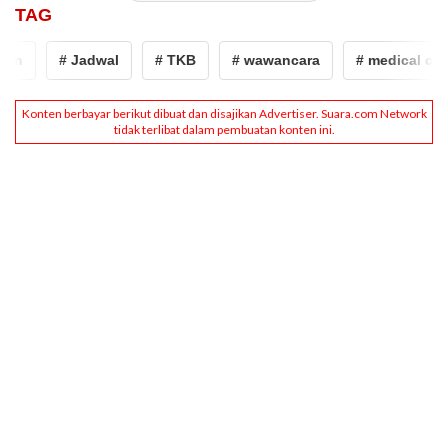
TAG
# Jadwal
# TKB
# wawancara
# medical check 