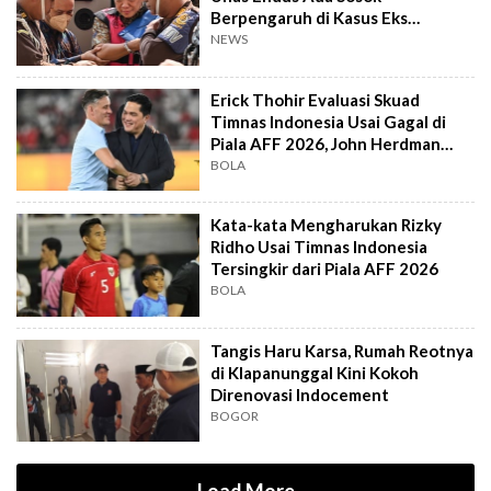
Berpengaruh di Kasus Eks
Jampidsus
NEWS
Erick Thohir Evaluasi Skuad
Timnas Indonesia Usai Gagal di
Piala AFF 2026, John Herdman
Out?
BOLA
Kata-kata Mengharukan Rizky
Ridho Usai Timnas Indonesia
Tersingkir dari Piala AFF 2026
BOLA
Tangis Haru Karsa, Rumah Reotnya
di Klapanunggal Kini Kokoh
Direnovasi Indocement
BOGOR
Load More