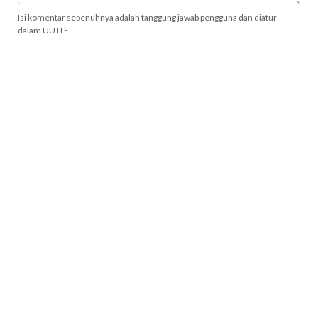
Isi komentar sepenuhnya adalah tanggung jawab pengguna dan diatur
dalam UU ITE