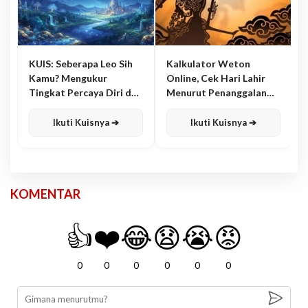
KUIS: Seberapa Leo Sih
Kalkulator Weton
Kamu? Mengukur
Online, Cek Hari Lahir
Tingkat Percaya Diri dan
Menurut Penanggalan
Karisma
Jawa
Ikuti Kuisnya ➔
Ikuti Kuisnya ➔
KOMENTAR
👍
❤️
😂
😧
😭
😡
0
0
0
0
0
0