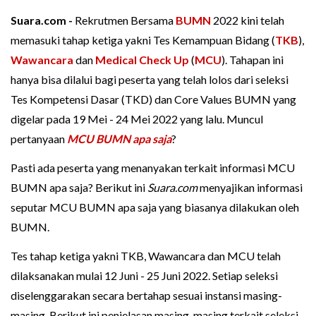
Suara.com -
Rekrutmen Bersama
BUMN
2022 kini telah
memasuki tahap ketiga yakni Tes Kemampuan Bidang (
TKB
),
Wawancara
dan
Medical Check Up
(
MCU
). Tahapan ini
hanya bisa dilalui bagi peserta yang telah lolos dari seleksi
Tes Kompetensi Dasar (TKD) dan Core Values BUMN yang
digelar pada 19 Mei - 24 Mei 2022 yang lalu. Muncul
pertanyaan
MCU BUMN apa saja
?
Pasti ada peserta yang menanyakan terkait informasi MCU
BUMN apa saja? Berikut ini
Suara.com
menyajikan informasi
seputar MCU BUMN apa saja yang biasanya dilakukan oleh
BUMN.
Tes tahap ketiga yakni TKB, Wawancara dan MCU telah
dilaksanakan mulai 12 Juni - 25 Juni 2022. Setiap seleksi
diselenggarakan secara bertahap sesuai instansi masing-
masing. Berikut ini penjelasan masing-masing terkait seleksi