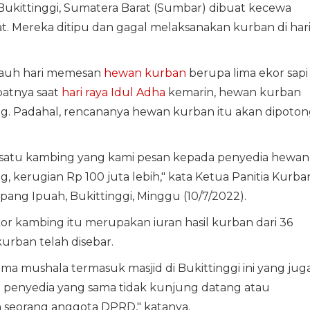
Bukittinggi, Sumatera Barat (Sumbar) dibuat kecewa
. Mereka ditipu dan gagal melaksanakan kurban di har
 jauh hari memesan
hewan kurban
berupa lima ekor sapi
patnya saat
hari raya Idul Adha
kemarin, hewan kurban
g. Padahal, rencananya hewan kurban itu akan dipoton
an satu kambing yang kami pesan kepada penyedia hewan
g, kerugian Rp 100 juta lebih," kata Ketua Panitia Kurba
pang Ipuah, Bukittinggi, Minggu (10/7/2022).
kor kambing itu merupakan iuran hasil kurban dari 36
urban telah disebar.
lima mushala termasuk masjid di Bukittinggi ini yang jug
i penyedia yang sama tidak kunjung datang atau
 seorang anggota DPRD," katanya.