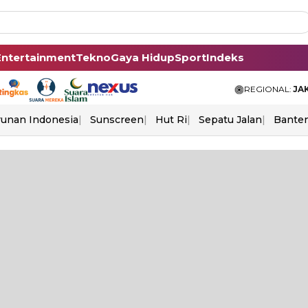
Entertainment
Tekno
Gaya Hidup
Sport
Indeks
REGIONAL:
JA
unan Indonesia
Sunscreen
Hut Ri
Sepatu Jalan
Bante