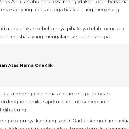
i Anak Air diketahui terpaksa mengadakan iuran bersama
ena sapi yang dipesan juga tidak datang menjelang
ryati mengatakan sebelumnya pihaknya telah mencoba
d dan mushala yang mengalami kerugian serupa.
uan Atas Nama OneKlik
 petugas menengahi permasalahan serupa dengan
ldi dengan pemilik sapi kurban untuk menjamin
t dihubungi.
 mengaku punya kandang sapi di Gadut, kemudian paniti
milik, Aldi belum membayarkan hingga terpaksa menemu