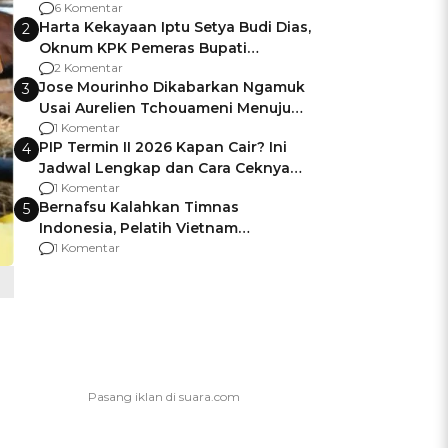
Gagalnya Negara Jamin Keamanan
6 Komentar
Harta Kekayaan Iptu Setya Budi Dias,
2
Oknum KPK Pemeras Bupati
Pemalang
2 Komentar
Jose Mourinho Dikabarkan Ngamuk
3
Usai Aurelien Tchouameni Menuju
Manchester United
1 Komentar
PIP Termin II 2026 Kapan Cair? Ini
4
Jadwal Lengkap dan Cara Ceknya
agar Dana Tidak Hangus!
1 Komentar
Bernafsu Kalahkan Timnas
5
Indonesia, Pelatih Vietnam
Berencana Pakai Jimat di Pakansari
1 Komentar