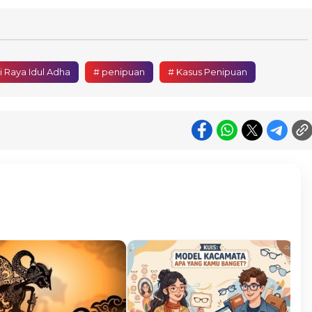
i Raya Idul Adha
# penipuan
# Kasus Penipuan