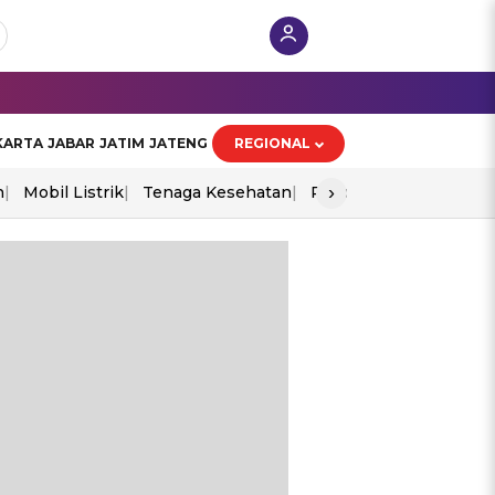
KARTA
JABAR
JATIM
JATENG
REGIONAL
›
n
Mobil Listrik
Tenaga Kesehatan
Piala Aff 2026
Ekono