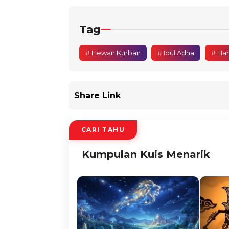
Tag
# Hewan Kurban
# Idul Adha
# Har
Share Link
CARI TAHU
Kumpulan Kuis Menarik