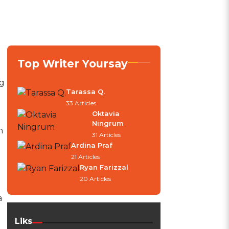
i
Top Writer Yoursay
g
Tarassa Q.
33 Articles
Oktavia
Ningrum
n
31 Articles
Ardina Praf
21 Articles
Ryan Farizzal
20 Articles
a
Liks