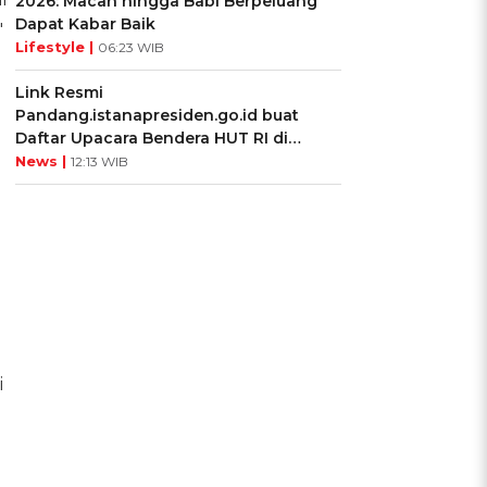
2026: Macan hingga Babi Berpeluang
Dapat Kabar Baik
"
Lifestyle |
06:23 WIB
Link Resmi
Pandang.istanapresiden.go.id buat
Daftar Upacara Bendera HUT RI di
Istana Negara
News |
12:13 WIB
i