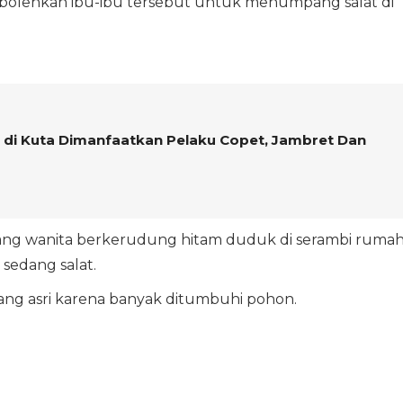
olehkan ibu-ibu tersebut untuk menumpang salat di
di Kuta Dimanfaatkan Pelaku Copet, Jambret Dan
ang wanita berkerudung hitam duduk di serambi rumah
sedang salat.
ang asri karena banyak ditumbuhi pohon.