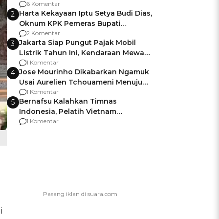
Gagalnya Negara Jamin Keamanan
6 Komentar
Harta Kekayaan Iptu Setya Budi Dias,
2
Oknum KPK Pemeras Bupati
Pemalang
2 Komentar
Jakarta Siap Pungut Pajak Mobil
3
Listrik Tahun Ini, Kendaraan Mewah
Kena hingga 75% PKB
1 Komentar
Jose Mourinho Dikabarkan Ngamuk
4
Usai Aurelien Tchouameni Menuju
Manchester United
1 Komentar
Bernafsu Kalahkan Timnas
5
Indonesia, Pelatih Vietnam
Berencana Pakai Jimat di Pakansari
1 Komentar
i