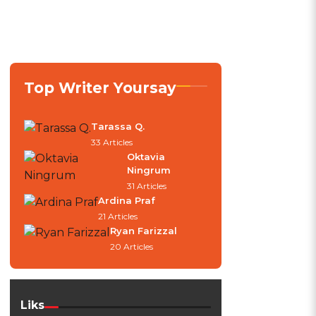
Top Writer Yoursay
Tarassa Q.
33 Articles
Oktavia
Ningrum
31 Articles
Ardina Praf
21 Articles
Ryan Farizzal
20 Articles
Liks