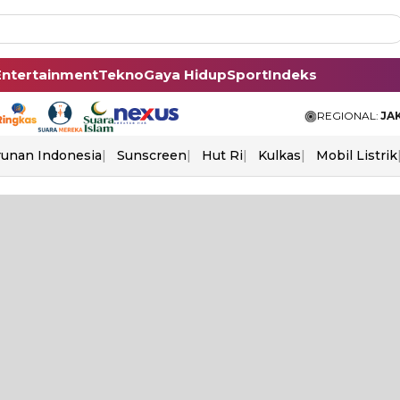
Entertainment
Tekno
Gaya Hidup
Sport
Indeks
REGIONAL:
JA
unan Indonesia
Sunscreen
Hut Ri
Kulkas
Mobil Listrik