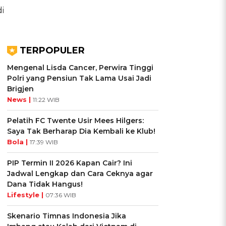
i
TERPOPULER
Mengenal Lisda Cancer, Perwira Tinggi
Polri yang Pensiun Tak Lama Usai Jadi
Brigjen
News |
11:22 WIB
Pelatih FC Twente Usir Mees Hilgers:
Saya Tak Berharap Dia Kembali ke Klub!
Bola |
17:39 WIB
PIP Termin II 2026 Kapan Cair? Ini
Jadwal Lengkap dan Cara Ceknya agar
Dana Tidak Hangus!
Lifestyle |
07:36 WIB
Skenario Timnas Indonesia Jika