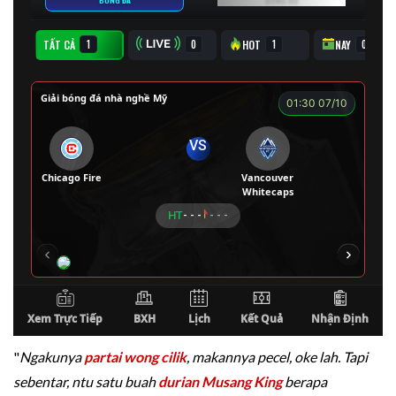
"
Ngakunya
partai wong cilik
, makannya pecel, oke lah. Tapi
sebentar, ntu satu buah
durian Musang King
berapa