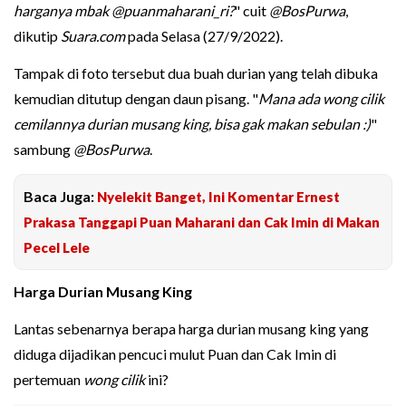
harganya mbak @puanmaharani_ri?
" cuit
@BosPurwa
,
dikutip
Suara.com
pada Selasa (27/9/2022).
Tampak di foto tersebut dua buah durian yang telah dibuka
kemudian ditutup dengan daun pisang. "
Mana ada wong cilik
cemilannya durian musang king, bisa gak makan sebulan :)
"
sambung
@BosPurwa
.
Baca Juga:
Nyelekit Banget, Ini Komentar Ernest
Prakasa Tanggapi Puan Maharani dan Cak Imin di Makan
Pecel Lele
Harga Durian Musang King
Lantas sebenarnya berapa harga durian musang king yang
diduga dijadikan pencuci mulut Puan dan Cak Imin di
pertemuan
wong cilik
ini?