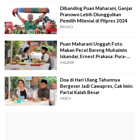
Dibanding Puan Maharani, Ganjar
Pranowo Lebih Diunggulkan
Pemilih Milenial di Pilpres 2024
BEKACI
Puan Maharani Unggah Foto
Makan Pecel Bareng Muhaimin
Iskandar, Ernest Prakasa: Pura-
Pura Merakyat Aja Gagal Total
KALBAR
Doa di Hari Ulang Tahunnya
Bergeser Jadi Cawapres, Cak Imin:
Partai Kalah Besar
VIDEO