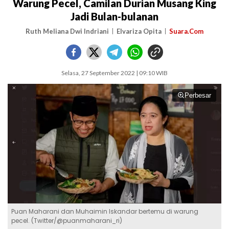
Warung Pecel, Camilan Durian Musang King
Jadi Bulan-bulanan
Ruth Meliana Dwi Indriani
Elvariza Opita
Suara.Com
Selasa, 27 September 2022 | 09:10 WIB
Perbesar
Puan Maharani dan Muhaimin Iskandar bertemu di warung
pecel. (Twitter/@puanmaharani_ri)