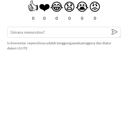
👍
❤️
😂
😧
😭
😡
0
0
0
0
0
0
Isi komentar sepenuhnya adalah tanggung jawab pengguna dan diatur
dalam UU ITE