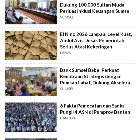
Dukung 100.000 Sultan Muda,
Perluas Inklusi Keuangan Sumsel
SUMSEL
El Nino 2026 Lampaui Level Kuat,
Abdul Azis Desak Pemerintah
Serius Atasi Kekeringan
NEWS
Bank Sumsel Babel Perkuat
Kemitraan Strategis dengan
Pemkab Lahat, Dukung Akselerasi
Ekonomi Daerah
SUMSEL
6 Fakta Pemecatan dan Sanksi
Pungli 4 ASN di Pemprov Banten
BANTEN