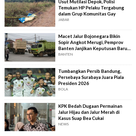
Usut Mutilasi Depok, Polisi
Temukan HP Pelaku Tergabung
dalam Grup Komunitas Gay
JABAR
Macet Jalur Bojonegara Bikin
Sopir Angkot Merugi, Pemprov
Banten Janjikan Keputusan Baru 4
Hari Lagi
BANTEN
Tumbangkan Persib Bandung,
Persebaya Surabaya Juara Piala
Presiden 2026
BOLA
KPK Bedah Dugaan Permainan
Jalur Hijau dan Jalur Merah di
Kasus Suap Bea Cukai
NEWS