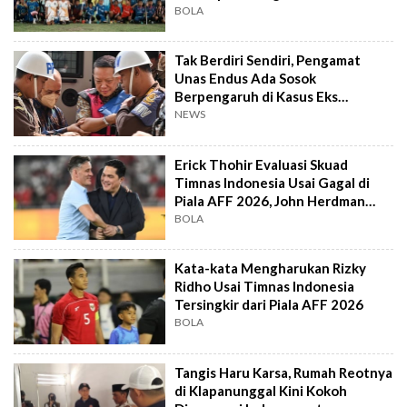
BOLA
Tak Berdiri Sendiri, Pengamat
Unas Endus Ada Sosok
Berpengaruh di Kasus Eks
Jampidsus
NEWS
Erick Thohir Evaluasi Skuad
Timnas Indonesia Usai Gagal di
Piala AFF 2026, John Herdman
Out?
BOLA
Kata-kata Mengharukan Rizky
Ridho Usai Timnas Indonesia
Tersingkir dari Piala AFF 2026
BOLA
Tangis Haru Karsa, Rumah Reotnya
di Klapanunggal Kini Kokoh