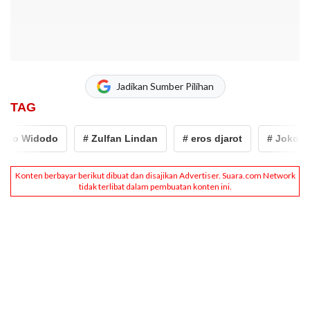
Jadikan Sumber Pilihan
TAG
ko Widodo
# Zulfan Lindan
# eros djarot
# Jokowi