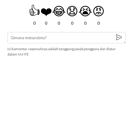
👍
❤️
😂
😧
😭
😡
0
0
0
0
0
0
Isi komentar sepenuhnya adalah tanggung jawab pengguna dan diatur
dalam UU ITE