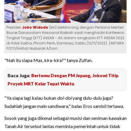
Presiden
Joko Widodo
(kiri) berbincang dengan Perdana Menteri
Brunei Darussalam Hassanal Bolkiah saat menghadiri Konferensi
Tingkat Tinggi (KTT) ASEAN - AS dalam rangkaian KTT ASEAN 2022
di Hotel Sokha, Phnom Penh, Kamboja, Sabtu (12/11/2022). [ANTARA
FOTO/Hafidz Mubarak A/tom
"Nah itu siapa Mas, kira-kira?" tanya Zulfan.
Baca Juga:
Bertemu Dengan PM Jepang, Jokowi Titip
Proyek MRT Kelar Tepat Waktu
"Ya siapa lagi kalau bukan
doi-doi
yang dulu-dulu juga?
Sudahlah jangan main sandiwara," balas Eros sambil tertawa.
Sosok yang juga dikenal sebagai musisi dan seniman kawakan
Tanah Air tersebut lantas meminta pemerintah untuk tidak