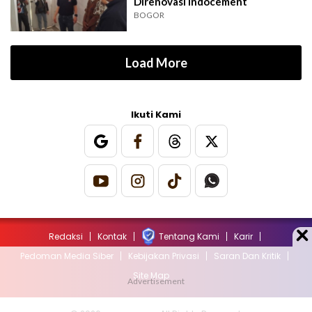
Direnovasi Indocement
BOGOR
Load More
Ikuti Kami
Redaksi
Kontak
Tentang Kami
Karir
Pedoman Media Siber
Kebijakan Privasi
Saran Dan Kritik
Site Map