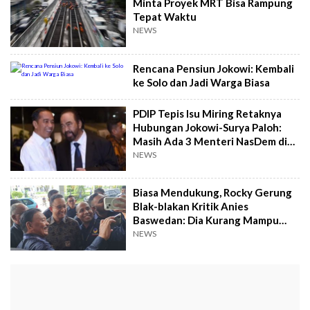
Minta Proyek MRT Bisa Rampung
Tepat Waktu
NEWS
Rencana Pensiun Jokowi: Kembali
ke Solo dan Jadi Warga Biasa
PDIP Tepis Isu Miring Retaknya
Hubungan Jokowi-Surya Paloh:
Masih Ada 3 Menteri NasDem di
Kabinet
NEWS
Biasa Mendukung, Rocky Gerung
Blak-blakan Kritik Anies
Baswedan: Dia Kurang Mampu
Merakyat, tapi...
NEWS