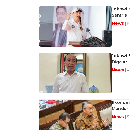
Jokowi 
Sentris
News
| 
Jokowi B
Digelar
News
| 
Ekonom 
Mundurn
News
| S