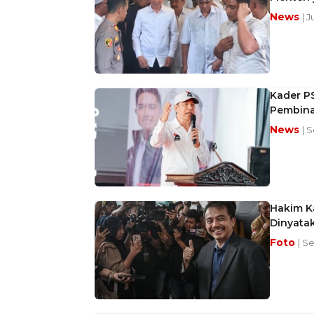
News
| J
Kader PS
Pembina
News
| 
Hakim K
Dinyata
Foto
| Se