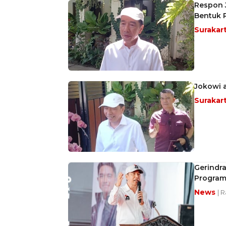
Respon J
Bentuk 
Surakar
Jokowi a
Surakar
Gerindra
Program
News
| R