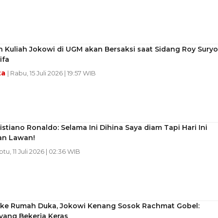
 Kuliah Jokowi di UGM akan Bersaksi saat Sidang Roy Suryo
ifa
ta
| Rabu, 15 Juli 2026 | 19:57 WIB
istiano Ronaldo: Selama Ini Dihina Saya diam Tapi Hari Ini
an Lawan!
btu, 11 Juli 2026 | 02:36 WIB
 ke Rumah Duka, Jokowi Kenang Sosok Rachmat Gobel:
yang Bekerja Keras