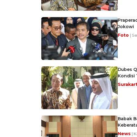
Praperad
Jokowi
Foto
| Se
Dubes Q
Kondisi
Surakar
Babak Ba
Keberata
News
| K