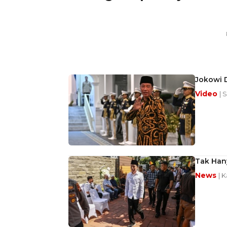
Jokowi 
Video
| 
Tak Hany
News
| 