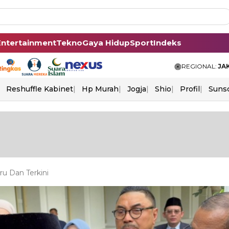
Entertainment
Tekno
Gaya Hidup
Sport
Indeks
REGIONAL:
JA
Reshuffle Kabinet
Hp Murah
Jogja
Shio
Profil
Suns
u Dan Terkini