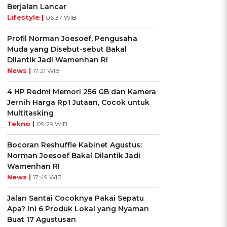
Berjalan Lancar
Lifestyle |
06:37 WIB
Profil Norman Joesoef, Pengusaha
Muda yang Disebut-sebut Bakal
Dilantik Jadi Wamenhan RI
News |
17:21 WIB
4 HP Redmi Memori 256 GB dan Kamera
Jernih Harga Rp1 Jutaan, Cocok untuk
Multitasking
Tekno |
09:29 WIB
Bocoran Reshuffle Kabinet Agustus:
Norman Joesoef Bakal Dilantik Jadi
Wamenhan RI
News |
17:49 WIB
Jalan Santai Cocoknya Pakai Sepatu
Apa? Ini 6 Produk Lokal yang Nyaman
Buat 17 Agustusan