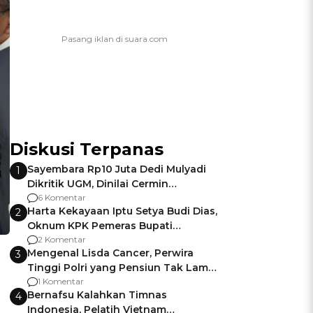
Diskusi Terpanas
Sayembara Rp10 Juta Dedi Mulyadi
1
Dikritik UGM, Dinilai Cermin
Gagalnya Negara Jamin Keamanan
6 Komentar
Harta Kekayaan Iptu Setya Budi Dias,
2
Oknum KPK Pemeras Bupati
Pemalang
2 Komentar
Mengenal Lisda Cancer, Perwira
3
Tinggi Polri yang Pensiun Tak Lama
Usai Jadi Brigjen
1 Komentar
Bernafsu Kalahkan Timnas
4
Indonesia, Pelatih Vietnam