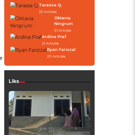
Tarassa Q.
33 Articles
Oktavia
Ningrum
31 Articles
Ardina Praf
21 Articles
Ryan Farizzal
20 Articles
p
Liks