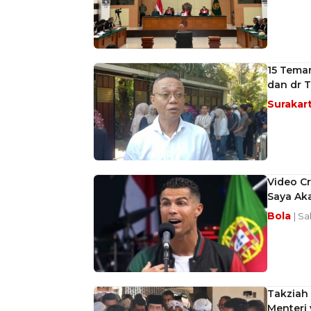
15 Teman
dan dr T
Surakar
Video Cr
Saya Ak
Bola
| Sa
Takziah
Menteri 