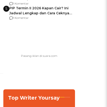
Berencana Pakai Jimat di Pakansari
1 Komentar
PIP Termin II 2026 Kapan Cair? Ini
5
Jadwal Lengkap dan Cara Ceknya
agar Dana Tidak Hangus!
1 Komentar
Top Writer Yoursay