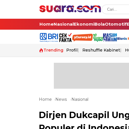
Home
Nasional
Ekonomi
Bola
Otomotif
Trending
Profil
Reshuffle Kabinet
H
Home
News
Nasional
Dirjen Dukcapil Ung
Populer di Indones