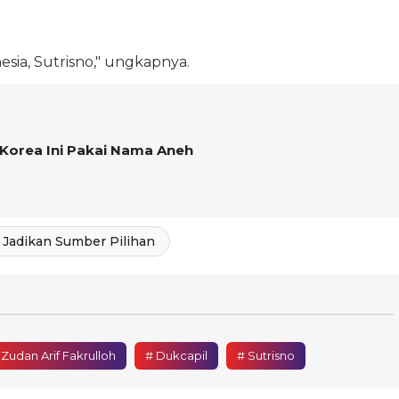
sia, Sutrisno," ungkapnya.
 Korea Ini Pakai Nama Aneh
Jadikan Sumber Pilihan
 Zudan Arif Fakrulloh
# Dukcapil
# Sutrisno