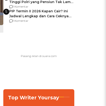
Tinggi Polri yang Pensiun Tak Lama
Usai Jadi Brigjen
1 Komentar
PIP Termin II 2026 Kapan Cair? Ini
5
Jadwal Lengkap dan Cara Ceknya
agar Dana Tidak Hangus!
1 Komentar
Top Writer Yoursay