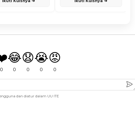
Ikuti Kuisnya ➔
Ikuti Kuisnya ➔
❤️
😂
😧
😭
😡
0
0
0
0
0
engguna dan diatur dalam UU ITE