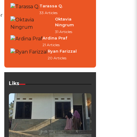
Tarassa Q.
33 Articles
r
Oktavia
Ningrum
31 Articles
Ardina Praf
21 Articles
Ryan Farizzal
20 Articles
Liks