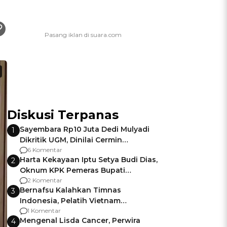
Diskusi Terpanas
Sayembara Rp10 Juta Dedi Mulyadi
1
Dikritik UGM, Dinilai Cermin
Gagalnya Negara Jamin Keamanan
6 Komentar
Harta Kekayaan Iptu Setya Budi Dias,
2
Oknum KPK Pemeras Bupati
Pemalang
2 Komentar
Bernafsu Kalahkan Timnas
3
Indonesia, Pelatih Vietnam
Berencana Pakai Jimat di Pakansari
1 Komentar
Mengenal Lisda Cancer, Perwira
4