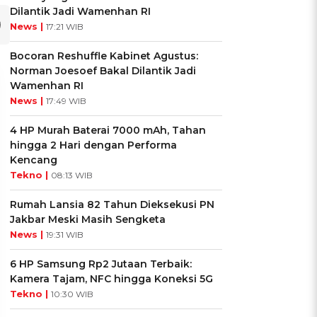
Dilantik Jadi Wamenhan RI
News |
17:21 WIB
Bocoran Reshuffle Kabinet Agustus:
Norman Joesoef Bakal Dilantik Jadi
Wamenhan RI
News |
17:49 WIB
4 HP Murah Baterai 7000 mAh, Tahan
hingga 2 Hari dengan Performa
Kencang
Tekno |
08:13 WIB
Rumah Lansia 82 Tahun Dieksekusi PN
Jakbar Meski Masih Sengketa
News |
19:31 WIB
UIS: Sepatu Mana yang
KUIS: Seberapa Kenal
6 HP Samsung Rp2 Jutaan Terbaik:
Cocok dengan
Kamu dengan Si Zodiak
Kamera Tajam, NFC hingga Koneksi 5G
Kepribadianmu?
Cancer?
Tekno |
10:30 WIB