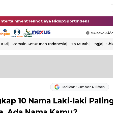
Entertainment
Tekno
Gaya Hidup
Sport
Indeks
REGIONAL:
JA
ut Ri
Pemain Keturunan Indonesia
Hp Murah
Jogja
Shi
Jadikan Sumber Pilihan
kap 10 Nama Laki-laki Palin
ia, Ada Nama Kamu?