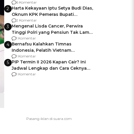
Gagalnya Negara Jamin Keamanan
6 Komentar
Harta Kekayaan Iptu Setya Budi Dias,
2
Oknum KPK Pemeras Bupati
Pemalang
2 Komentar
Mengenal Lisda Cancer, Perwira
3
Tinggi Polri yang Pensiun Tak Lama
Usai Jadi Brigjen
1 Komentar
Bernafsu Kalahkan Timnas
4
Indonesia, Pelatih Vietnam
Berencana Pakai Jimat di Pakansari
1 Komentar
PIP Termin II 2026 Kapan Cair? Ini
5
Jadwal Lengkap dan Cara Ceknya
agar Dana Tidak Hangus!
1 Komentar