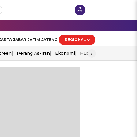
KARTA
JABAR
JATIM
JATENG
REGIONAL
›
creen
Perang As-Iran
Ekonomi
Hut Ri