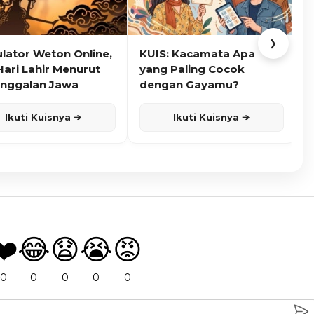
❯
ulator Weton Online,
KUIS: Kacamata Apa
K
Hari Lahir Menurut
yang Paling Cocok
nggalan Jawa
dengan Gayamu?
Ikuti Kuisnya ➔
Ikuti Kuisnya ➔
❤️
😂
😧
😭
😡
0
0
0
0
0