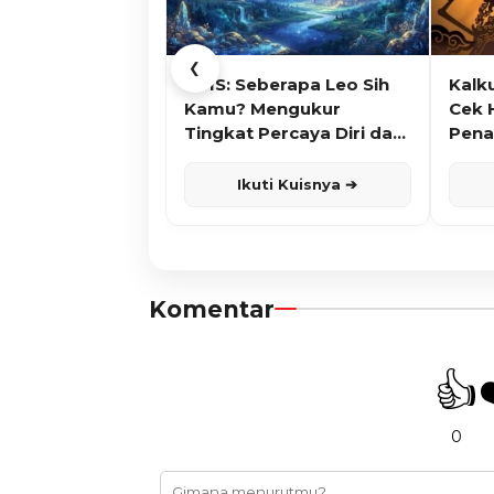
❮
KUIS: Seberapa Leo Sih
Kalk
Kamu? Mengukur
Cek 
Tingkat Percaya Diri dan
Pena
Karisma
Ikuti Kuisnya ➔
Komentar
👍
0