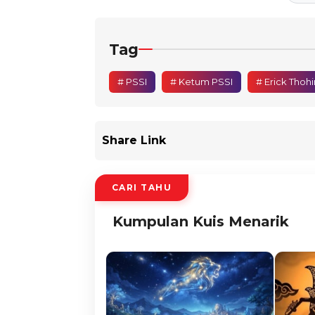
Tag
# PSSI
# Ketum PSSI
# Erick Thohi
Share Link
CARI TAHU
Kumpulan Kuis Menarik