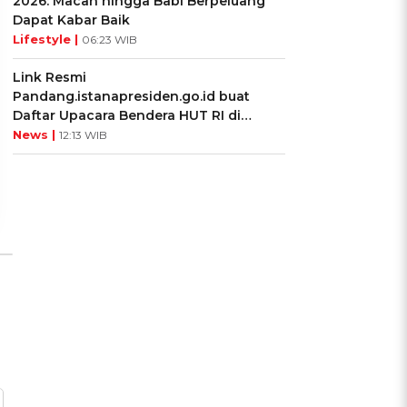
2026: Macan hingga Babi Berpeluang
Dapat Kabar Baik
Lifestyle |
06:23 WIB
UIS: Sepatu Mana yang
KUIS: Seberapa Kenal
Link Resmi
Cocok dengan
Kamu dengan Si Zodiak
Pandang.istanapresiden.go.id buat
Kepribadianmu?
Cancer?
Daftar Upacara Bendera HUT RI di
Istana Negara
News |
12:13 WIB
Ikuti Kuisnya ➔
Ikuti Kuisnya ➔