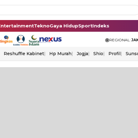
Entertainment
Tekno
Gaya Hidup
Sport
Indeks
REGIONAL:
JA
Reshuffle Kabinet
Hp Murah
Jogja
Shio
Profil
Suns