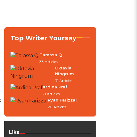
Top Writer Yoursay
Tarassa Q.
33 Articles
Oktavia
Ningrum
31 Articles
Ardina Praf
21 Articles
k
Ryan Farizzal
20 Articles
Liks