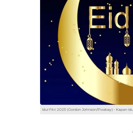
Idul Fitri 2023 (Gordon Johnson/Pixabay) - Kapan Idu