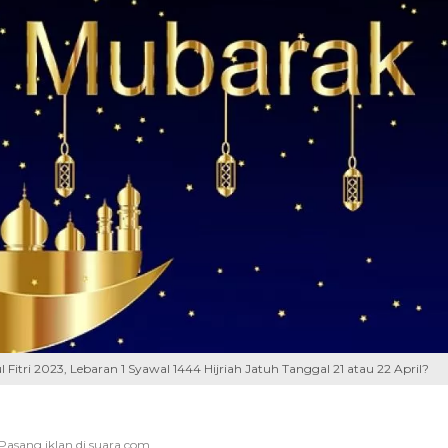
l Fitri 2023, Lebaran 1 Syawal 1444 Hijriah Jatuh Tanggal 21 atau 22 April?