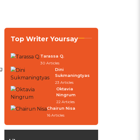
Top Writer Yoursay
Tarassa Q.
30 Articles
g
Dini
Sukmaningtyas
23 Articles
Oktavia
Ningrum
22 Articles
Chairun Nisa
16 Articles