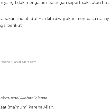
m yang tidak mengalami halangan seperti sakit atau hai
ksanakan sholat Idul Fitri kita diwajibkan membaca niatny
agai berikut:
 makmumal lillahita''alaaaa
rakaat (ma’mum) karena Allah.