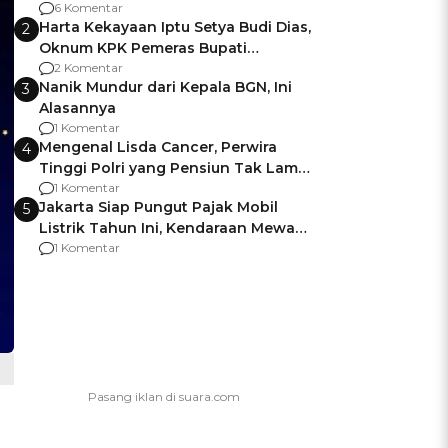
Gagalnya Negara Jamin Keamanan
6 Komentar
Harta Kekayaan Iptu Setya Budi Dias,
2
Oknum KPK Pemeras Bupati
Pemalang
2 Komentar
Nanik Mundur dari Kepala BGN, Ini
3
Alasannya
1 Komentar
Mengenal Lisda Cancer, Perwira
4
Tinggi Polri yang Pensiun Tak Lama
Usai Jadi Brigjen
1 Komentar
Jakarta Siap Pungut Pajak Mobil
5
Listrik Tahun Ini, Kendaraan Mewah
Kena hingga 75% PKB
1 Komentar