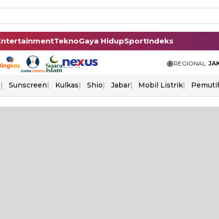
Entertainment
Tekno
Gaya Hidup
Sport
Indeks
REGIONAL:
JA
s
Sunscreen
Kulkas
Shio
Jabar
Mobil Listrik
Pemuti