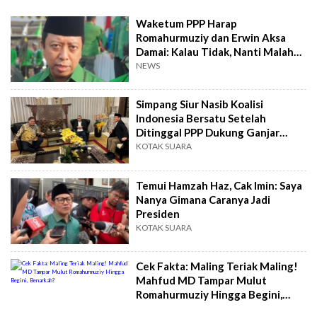
Waketum PPP Harap
Romahurmuziy dan Erwin Aksa
Damai: Kalau Tidak, Nanti Malah
Saling Lapor Melapor
NEWS
Simpang Siur Nasib Koalisi
Indonesia Bersatu Setelah
Ditinggal PPP Dukung Ganjar
Pranowo
KOTAK SUARA
Temui Hamzah Haz, Cak Imin: Saya
Nanya Gimana Caranya Jadi
Presiden
KOTAK SUARA
Cek Fakta: Maling Teriak Maling!
Mahfud MD Tampar Mulut
Romahurmuziy Hingga Begini,
Benarkah?