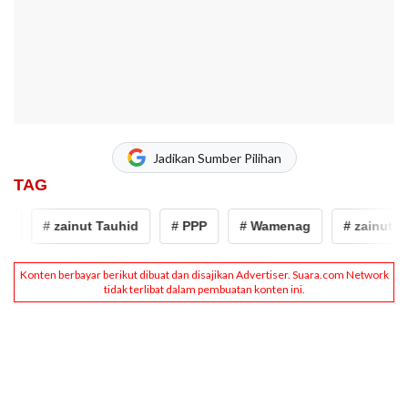
Jadikan Sumber Pilihan
TAG
g
# zainut Tauhid
# PPP
# Wamenag
# zainut Ta