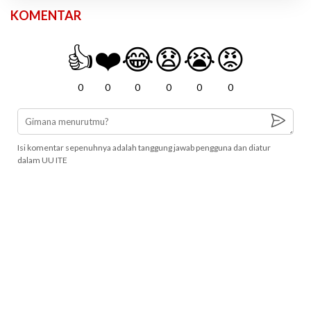
KOMENTAR
👍
❤️
😂
😧
😭
😡
0
0
0
0
0
0
Isi komentar sepenuhnya adalah tanggung jawab pengguna dan diatur
dalam UU ITE