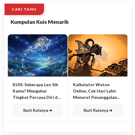
CARI TAHU
Kumpulan Kuis Menarik
KUIS: Seberapa Leo Sih
Kalkulator Weton
Kamu? Mengukur
Online, Cek Hari Lahir
Tingkat Percaya Diri dan
Menurut Penanggalan
Karisma
Jawa
Ikuti Kuisnya ➔
Ikuti Kuisnya ➔