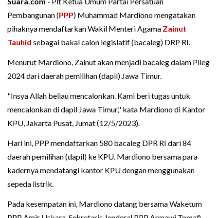
Suara.com -
Plt Ketua Umum Partai Persatuan
Pembangunan (
PPP
) Muhammad Mardiono mengatakan
pihaknya mendaftarkan Wakil Menteri Agama
Zainut
Tauhid
sebagai bakal calon legislatif (bacaleg) DRP RI.
Menurut Mardiono, Zainut akan menjadi bacaleg dalam Pileg
2024 dari daerah pemilihan (dapil) Jawa Timur.
"Insya Allah beliau mencalonkan. Kami beri tugas untuk
mencalonkan di dapil Jawa Timur," kata Mardiono di Kantor
KPU, Jakarta Pusat, Jumat (12/5/2023).
Hari ini, PPP mendaftarkan 580 bacaleg DPR RI dari 84
daerah pemilihan (dapil) ke KPU. Mardiono bersama para
kadernya mendatangi kantor KPU dengan menggunakan
sepeda listrik.
Pada kesempatan ini, Mardiono datang bersama Waketum
PPP Amir Uskara, Sekretaris Jenderal PPP Armawi Tomafi,