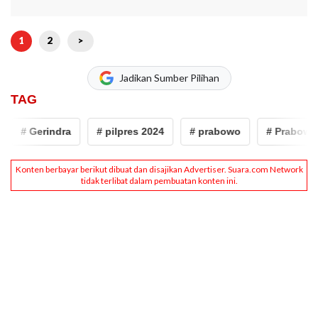
1
2
>
Jadikan Sumber Pilihan
TAG
# Gerindra
# pilpres 2024
# prabowo
# Prabowo C