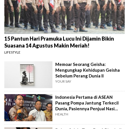
15 Pantun Hari Pramuka Lucu Ini Dijamin Bikin
Suasana 14 Agustus Makin Meriah!
LIFESTYLE
Memoar Seorang Geisha:
Mengungkap Kehidupan Geisha
Sebelum Perang Dunia II
YOUR SAY
Indonesia Pertama di ASEAN
Pasang Pompa Jantung Terkecil
Dunia, Pasiennya Penjual Nasi
Uduk
HEALTH