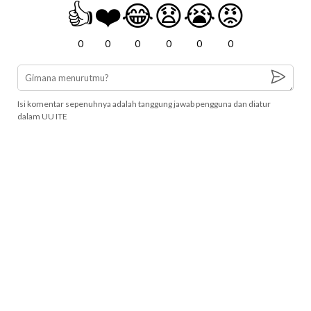
👍
❤️
😂
😧
😭
😡
0
0
0
0
0
0
Isi komentar sepenuhnya adalah tanggung jawab pengguna dan diatur
dalam UU ITE