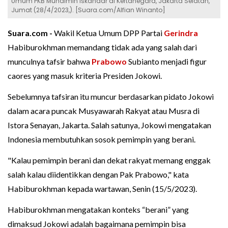
Umum PKB Muhaimin Iskandar di Kertanegara, Jakarta Selatan,
Jumat (28/4/2023,). [Suara.com/Alfian Winanto]
Suara.com -
Wakil Ketua Umum DPP Partai
Gerindra
Habiburokhman memandang tidak ada yang salah dari
munculnya tafsir bahwa
Prabowo
Subianto menjadi figur
caores yang masuk kriteria Presiden Jokowi.
Sebelumnya tafsiran itu muncur berdasarkan pidato Jokowi
dalam acara puncak Musyawarah Rakyat atau Musra di
Istora Senayan, Jakarta. Salah satunya, Jokowi mengatakan
Indonesia membutuhkan sosok pemimpin yang berani.
"Kalau pemimpin berani dan dekat rakyat memang enggak
salah kalau diidentikkan dengan Pak Prabowo," kata
Habiburokhman kepada wartawan, Senin (15/5/2023).
Habiburokhman mengatakan konteks “berani” yang
dimaksud Jokowi adalah bagaimana pemimpin bisa