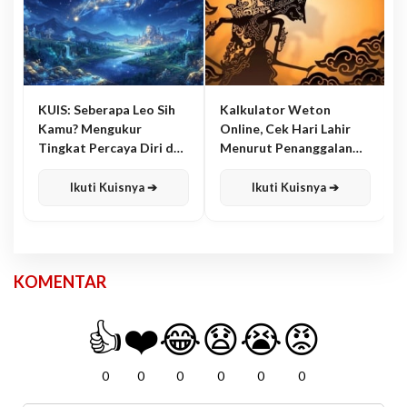
KUIS: Seberapa Leo Sih
Kalkulator Weton
Kamu? Mengukur
Online, Cek Hari Lahir
Tingkat Percaya Diri dan
Menurut Penanggalan
Karisma
Jawa
Ikuti Kuisnya ➔
Ikuti Kuisnya ➔
KOMENTAR
👍
❤️
😂
😧
😭
😡
0
0
0
0
0
0