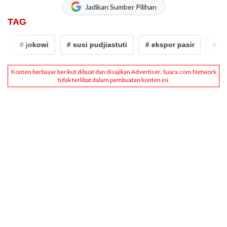
Jadikan Sumber Pilihan
TAG
# jokowi
# susi pudjiastuti
# ekspor pasir
# eksp