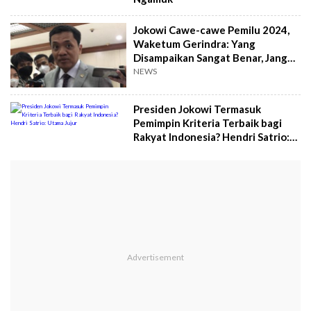
Jokowi Cawe-cawe Pemilu 2024,
Waketum Gerindra: Yang
Disampaikan Sangat Benar, Jangan
Dianggap Salah
NEWS
Presiden Jokowi Termasuk
Pemimpin Kriteria Terbaik bagi
Rakyat Indonesia? Hendri Satrio:
Utama Jujur