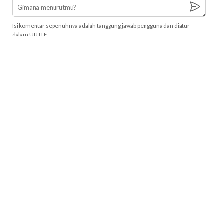
Isi komentar sepenuhnya adalah tanggung jawab pengguna dan diatur
dalam UU ITE