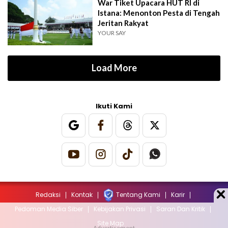
War Tiket Upacara HUT RI di
Istana: Menonton Pesta di Tengah
Jeritan Rakyat
YOUR SAY
Load More
Ikuti Kami
Redaksi
Kontak
Tentang Kami
Karir
Pedoman Media Siber
Kebijakan Privasi
Saran Dan Kritik
Site Map