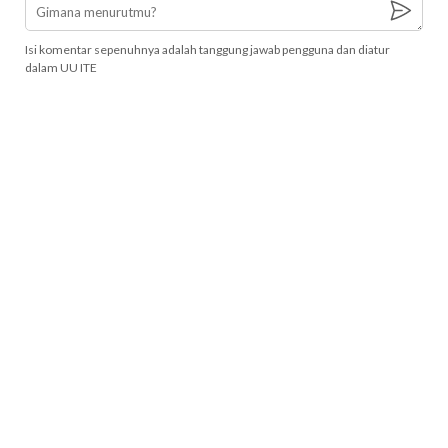
Isi komentar sepenuhnya adalah tanggung jawab pengguna dan diatur
dalam UU ITE