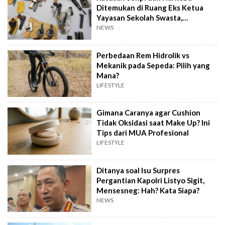
Ditemukan di Ruang Eks Ketua
Yayasan Sekolah Swasta,
Pengelola Buka Suara
NEWS
Perbedaan Rem Hidrolik vs
Mekanik pada Sepeda: Pilih yang
Mana?
LIFESTYLE
Gimana Caranya agar Cushion
Tidak Oksidasi saat Make Up? Ini
Tips dari MUA Profesional
LIFESTYLE
Ditanya soal Isu Surpres
Pergantian Kapolri Listyo Sigit,
Mensesneg: Hah? Kata Siapa?
NEWS