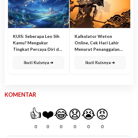
KUIS: Seberapa Leo Sih
Kalkulator Weton
Kamu? Mengukur
Online, Cek Hari Lahir
Tingkat Percaya Diri dan
Menurut Penanggalan
Karisma
Jawa
Ikuti Kuisnya ➔
Ikuti Kuisnya ➔
KOMENTAR
👍
❤️
😂
😧
😭
😡
0
0
0
0
0
0