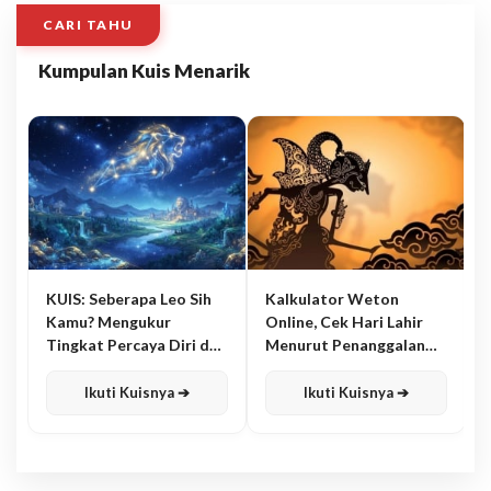
CARI TAHU
Kumpulan Kuis Menarik
KUIS: Seberapa Leo Sih
Kalkulator Weton
Kamu? Mengukur
Online, Cek Hari Lahir
Tingkat Percaya Diri dan
Menurut Penanggalan
Karisma
Jawa
Ikuti Kuisnya ➔
Ikuti Kuisnya ➔