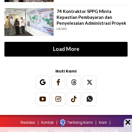
74 Kontraktor SPPG Minta
Kepastian Pembayaran dan
Penyelesaian Administrasi Proyek
NEWS
Load More
Ikuti Kami
Redaksi
Kontak
Tentang Kami
Karir
Pedoman Media Siber
Kebijakan Privasi
Saran Dan Kritik