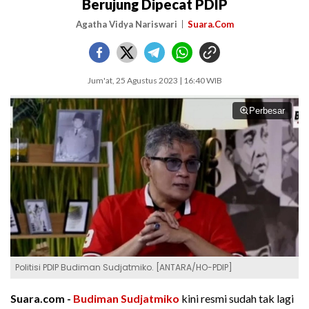
Berujung Dipecat PDIP
Agatha Vidya Nariswari
Suara.Com
Jum'at, 25 Agustus 2023 | 16:40 WIB
Perbesar
Politisi PDIP Budiman Sudjatmiko. [ANTARA/HO-PDIP]
Suara.com -
Budiman Sudjatmiko
kini resmi sudah tak lagi