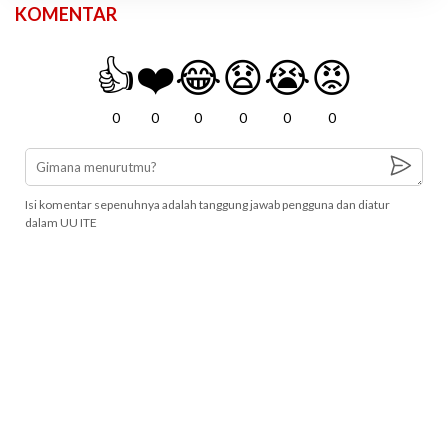
KOMENTAR
👍
❤️
😂
😧
😭
😡
0
0
0
0
0
0
Isi komentar sepenuhnya adalah tanggung jawab pengguna dan diatur
dalam UU ITE