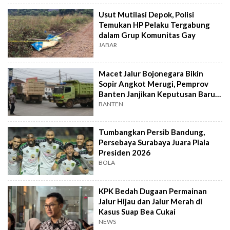
Usut Mutilasi Depok, Polisi
Temukan HP Pelaku Tergabung
dalam Grup Komunitas Gay
JABAR
Macet Jalur Bojonegara Bikin
Sopir Angkot Merugi, Pemprov
Banten Janjikan Keputusan Baru 4
Hari Lagi
BANTEN
Tumbangkan Persib Bandung,
Persebaya Surabaya Juara Piala
Presiden 2026
BOLA
KPK Bedah Dugaan Permainan
Jalur Hijau dan Jalur Merah di
Kasus Suap Bea Cukai
NEWS