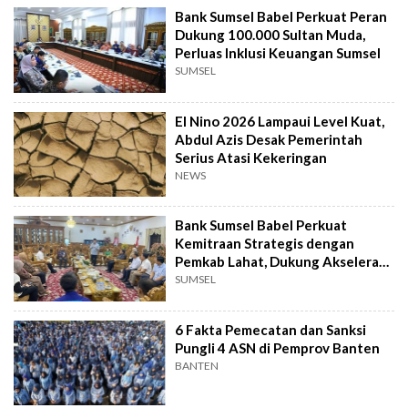
Bank Sumsel Babel Perkuat Peran
Dukung 100.000 Sultan Muda,
Perluas Inklusi Keuangan Sumsel
SUMSEL
El Nino 2026 Lampaui Level Kuat,
Abdul Azis Desak Pemerintah
Serius Atasi Kekeringan
NEWS
Bank Sumsel Babel Perkuat
Kemitraan Strategis dengan
Pemkab Lahat, Dukung Akselerasi
Ekonomi Daerah
SUMSEL
6 Fakta Pemecatan dan Sanksi
Pungli 4 ASN di Pemprov Banten
BANTEN