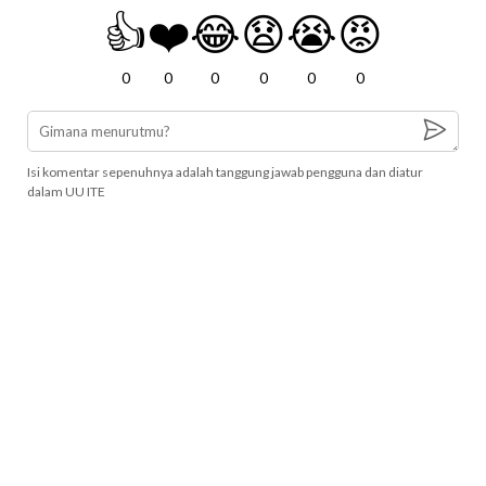
👍
❤️
😂
😧
😭
😡
0
0
0
0
0
0
Isi komentar sepenuhnya adalah tanggung jawab pengguna dan diatur
dalam UU ITE