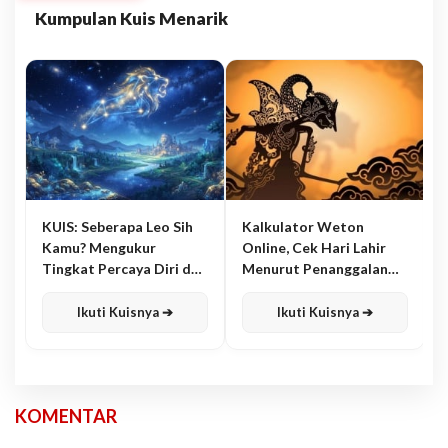
Kumpulan Kuis Menarik
KUIS: Seberapa Leo Sih
Kalkulator Weton
Kamu? Mengukur
Online, Cek Hari Lahir
Tingkat Percaya Diri dan
Menurut Penanggalan
Karisma
Jawa
Ikuti Kuisnya ➔
Ikuti Kuisnya ➔
KOMENTAR