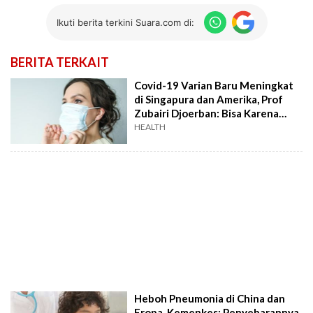
Ikuti berita terkini Suara.com di:
BERITA TERKAIT
Covid-19 Varian Baru Meningkat
di Singapura dan Amerika, Prof
Zubairi Djoerban: Bisa Karena
Faktor Liburan Akhir Tahun
HEALTH
Heboh Pneumonia di China dan
Eropa, Kemenkes: Penyebarannya