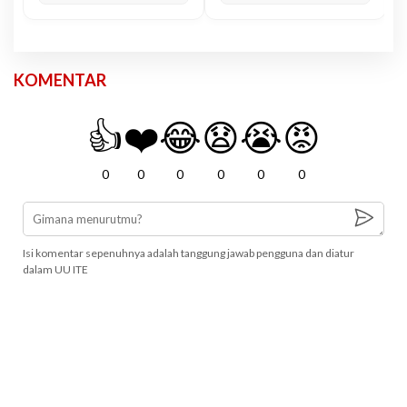
KOMENTAR
👍
❤️
😂
😧
😭
😡
0
0
0
0
0
0
Isi komentar sepenuhnya adalah tanggung jawab pengguna dan diatur
dalam UU ITE