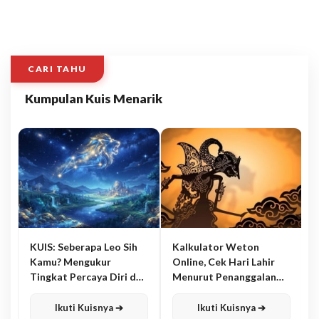
CARI TAHU
Kumpulan Kuis Menarik
KUIS: Seberapa Leo Sih
Kalkulator Weton
Kamu? Mengukur
Online, Cek Hari Lahir
Tingkat Percaya Diri dan
Menurut Penanggalan
Karisma
Jawa
Ikuti Kuisnya ➔
Ikuti Kuisnya ➔