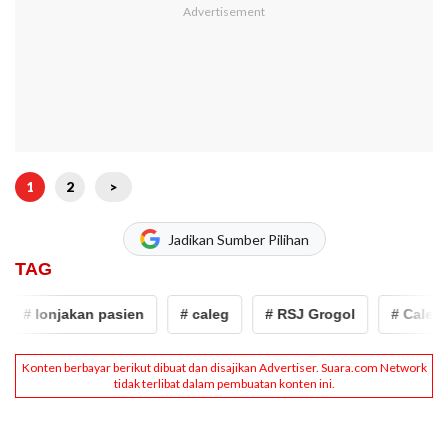
1
2
>
Jadikan Sumber Pilihan
TAG
# lonjakan pasien
# caleg
# RSJ Grogol
# Caleg ga