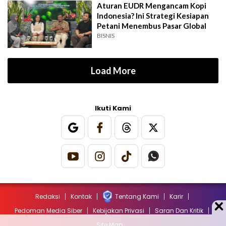
Aturan EUDR Mengancam Kopi
Indonesia? Ini Strategi Kesiapan
Petani Menembus Pasar Global
BISNIS
Load More
Ikuti Kami
Redaksi
Kontak
Tentang Kami
Karir
Pedoman Media Siber
Kebijakan Privasi
Saran Dan Kritik
Site Map