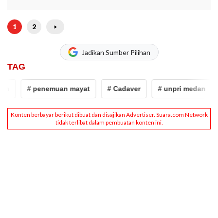
1
2
>
Jadikan Sumber Pilihan
TAG
n
# penemuan mayat
# Cadaver
# unpri medan