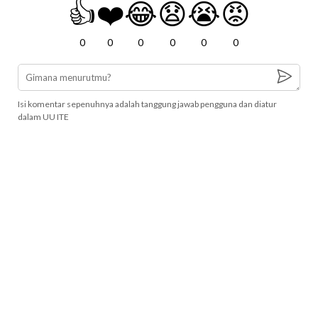
👍
❤️
😂
😧
😭
😡
0
0
0
0
0
0
Isi komentar sepenuhnya adalah tanggung jawab pengguna dan diatur
dalam UU ITE