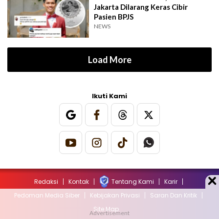
Jakarta Dilarang Keras Cibir
Pasien BPJS
NEWS
Load More
Ikuti Kami
Redaksi
Kontak
Tentang Kami
Karir
Pedoman Media Siber
Kebijakan Privasi
Saran Dan Kritik
Site Map