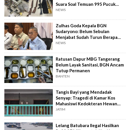
Suara Soal Temuan 995 Pucuk
Senjata Api
NEWS
Zulhas Goda Kepala BGN
Sudaryono: Belum Sebulan
Menjabat Sudah Turun Berapa
Kilo?
NEWS
Ratusan Dapur MBG Tangerang
Belum Layak Sanitasi, BGN Ancam
Tutup Permanen
BANTEN
Tangis Bayi yang Mendadak
Senyap: Tragedi di Kamar Kos
Mahasiswi Kedokteran Hewan
Surabaya
JATIM
Lelang Batubara Ilegal Hasilkan