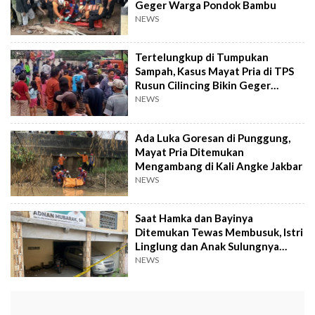
Geger Warga Pondok Bambu
NEWS
Tertelungkup di Tumpukan
Sampah, Kasus Mayat Pria di TPS
Rusun Cilincing Bikin Geger
Warga
NEWS
Ada Luka Goresan di Punggung,
Mayat Pria Ditemukan
Mengambang di Kali Angke Jakbar
NEWS
Saat Hamka dan Bayinya
Ditemukan Tewas Membusuk, Istri
Linglung dan Anak Sulungnya
Nangis Histeris Tanpa Celana
NEWS