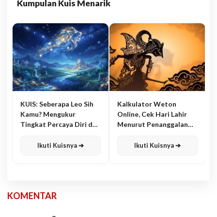
Kumpulan Kuis Menarik
KUIS: Seberapa Leo Sih
Kalkulator Weton
Kamu? Mengukur
Online, Cek Hari Lahir
Tingkat Percaya Diri dan
Menurut Penanggalan
Karisma
Jawa
Ikuti Kuisnya ➔
Ikuti Kuisnya ➔
KOMENTAR