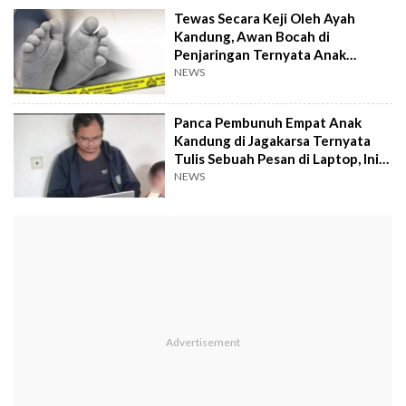
Tewas Secara Keji Oleh Ayah
Kandung, Awan Bocah di
Penjaringan Ternyata Anak
Difabel yang Putus Sekolah
NEWS
Panca Pembunuh Empat Anak
Kandung di Jagakarsa Ternyata
Tulis Sebuah Pesan di Laptop, Ini
Isinya
NEWS