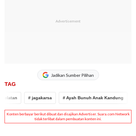
Jadikan Sumber Pilihan
TAG
latan
# jagakarsa
# Ayah Bunuh Anak Kandung
# rs 