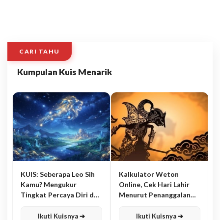
CARI TAHU
Kumpulan Kuis Menarik
KUIS: Seberapa Leo Sih
Kalkulator Weton
Kamu? Mengukur
Online, Cek Hari Lahir
Tingkat Percaya Diri dan
Menurut Penanggalan
Karisma
Jawa
Ikuti Kuisnya ➔
Ikuti Kuisnya ➔