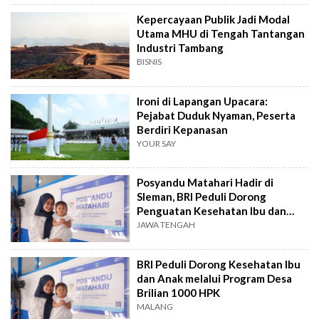
Kepercayaan Publik Jadi Modal
Utama MHU di Tengah Tantangan
Industri Tambang
BISNIS
Ironi di Lapangan Upacara:
Pejabat Duduk Nyaman, Peserta
Berdiri Kepanasan
YOUR SAY
Posyandu Matahari Hadir di
Sleman, BRI Peduli Dorong
Penguatan Kesehatan Ibu dan
Anak
JAWA TENGAH
BRI Peduli Dorong Kesehatan Ibu
dan Anak melalui Program Desa
Brilian 1000 HPK
MALANG