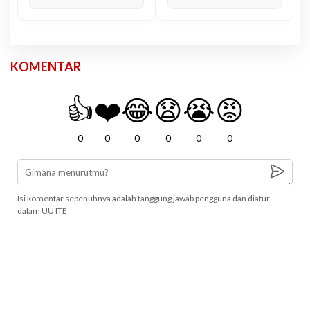
KOMENTAR
👍
❤️
😂
😧
😭
😡
0
0
0
0
0
0
Isi komentar sepenuhnya adalah tanggung jawab pengguna dan diatur
dalam UU ITE