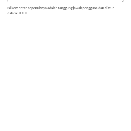
Isi komentar sepenuhnya adalah tanggung jawab pengguna dan diatur
dalam UU ITE