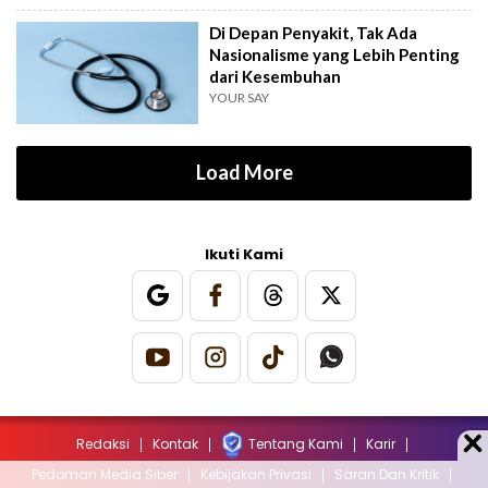
Di Depan Penyakit, Tak Ada
Nasionalisme yang Lebih Penting
dari Kesembuhan
YOUR SAY
Load More
Ikuti Kami
Redaksi
Kontak
Tentang Kami
Karir
Pedoman Media Siber
Kebijakan Privasi
Saran Dan Kritik