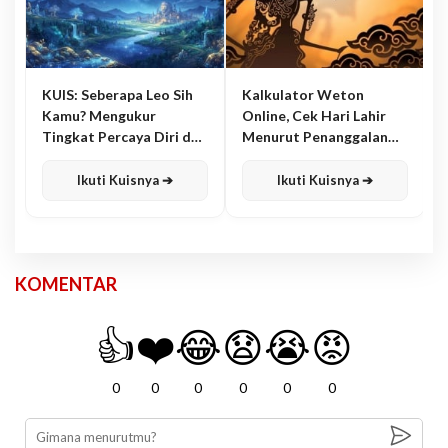
KUIS: Seberapa Leo Sih
Kalkulator Weton
Kamu? Mengukur
Online, Cek Hari Lahir
Tingkat Percaya Diri dan
Menurut Penanggalan
Karisma
Jawa
Ikuti Kuisnya ➔
Ikuti Kuisnya ➔
KOMENTAR
👍
❤️
😂
😧
😭
😡
0
0
0
0
0
0