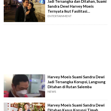
Jadi Tersangka dan Ditahan, Suami
Sandra Dewi Harvey Moeis
Ternyata Ikut Fasilitasi
Pertambangan Liar di PT Timah
ENTERTAINMENT
Harvey Moeis Suami Sandra Dewi
Jadi Tersangka Korupsi, Langsung
Ditahan di Rutan Salemba
NEWS
Harvey Moeis Suami Sandra Dewi
Ditahan Kasus Korupsi Timah