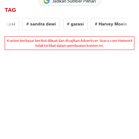
Jadikan Sumber Pilihan
TAG
rupsi
# sandra dewi
# garasi
# Harvey Moeis
# 