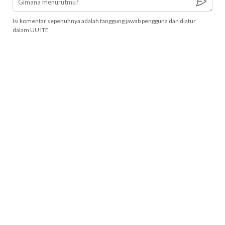
Isi komentar sepenuhnya adalah tanggung jawab pengguna dan diatur
dalam UU ITE