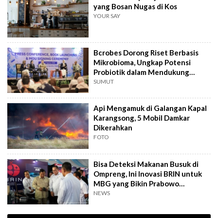
yang Bosan Nugas di Kos
YOUR SAY
Bcrobes Dorong Riset Berbasis
Mikrobioma, Ungkap Potensi
Probiotik dalam Mendukung
Terapi Jerawat
SUMUT
Api Mengamuk di Galangan Kapal
Karangsong, 5 Mobil Damkar
Dikerahkan
FOTO
Bisa Deteksi Makanan Busuk di
Ompreng, Ini Inovasi BRIN untuk
MBG yang Bikin Prabowo
Kepincut
NEWS