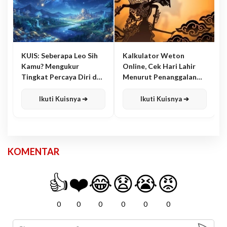
KUIS: Seberapa Leo Sih
Kalkulator Weton
Kamu? Mengukur
Online, Cek Hari Lahir
Tingkat Percaya Diri dan
Menurut Penanggalan
Karisma
Jawa
Ikuti Kuisnya ➔
Ikuti Kuisnya ➔
KOMENTAR
👍
❤️
😂
😧
😭
😡
0
0
0
0
0
0