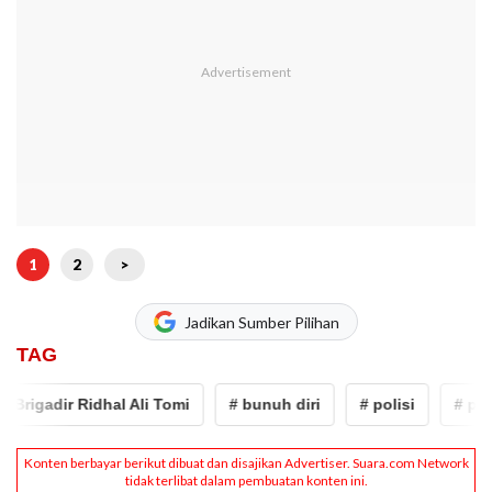
1
2
>
Jadikan Sumber Pilihan
TAG
igadir Ridhal Ali Tomi
# bunuh diri
# polisi
# polisi 