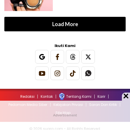
Load More
Ikuti Kami
Redaksi
Kontak
Tentang Kami
Karir
Pedoman Media Siber
Kebijakan Privasi
Saran Dan Kritik
Site Map
© 2026 suara.com - All Rights Reserved.