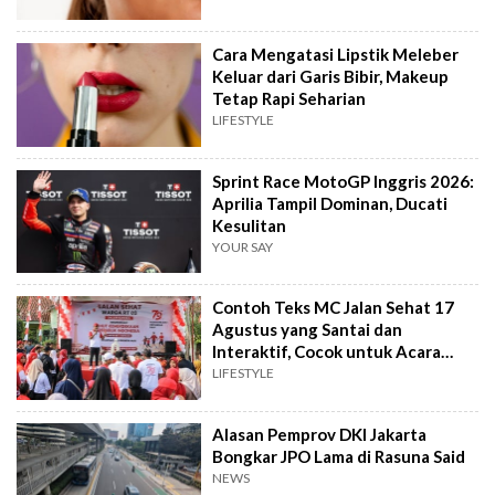
Cara Mengatasi Lipstik Meleber
Keluar dari Garis Bibir, Makeup
Tetap Rapi Seharian
LIFESTYLE
Sprint Race MotoGP Inggris 2026:
Aprilia Tampil Dominan, Ducati
Kesulitan
YOUR SAY
Contoh Teks MC Jalan Sehat 17
Agustus yang Santai dan
Interaktif, Cocok untuk Acara
Tingkat RT
LIFESTYLE
Alasan Pemprov DKI Jakarta
Bongkar JPO Lama di Rasuna Said
NEWS