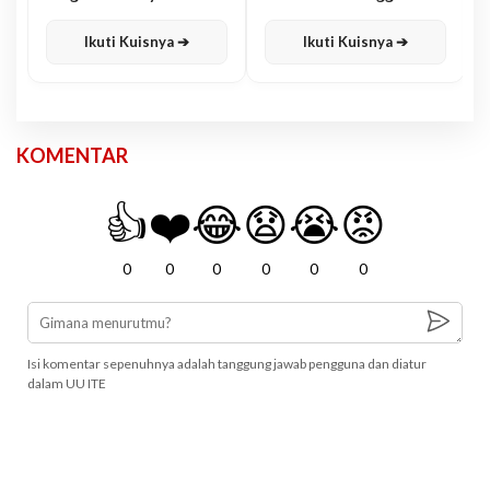
Karisma
Jawa
Ikuti Kuisnya ➔
Ikuti Kuisnya ➔
KOMENTAR
👍
❤️
😂
😧
😭
😡
0
0
0
0
0
0
Isi komentar sepenuhnya adalah tanggung jawab pengguna dan diatur
dalam UU ITE