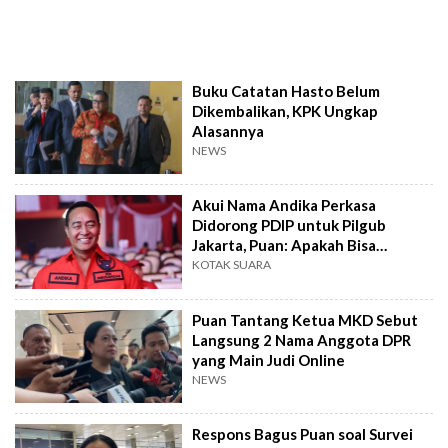
Buku Catatan Hasto Belum
Dikembalikan, KPK Ungkap
Alasannya
NEWS
Akui Nama Andika Perkasa
Didorong PDIP untuk Pilgub
Jakarta, Puan: Apakah Bisa
Diterima Partai Lain?
KOTAK SUARA
Puan Tantang Ketua MKD Sebut
Langsung 2 Nama Anggota DPR
yang Main Judi Online
NEWS
Respons Bagus Puan soal Survei