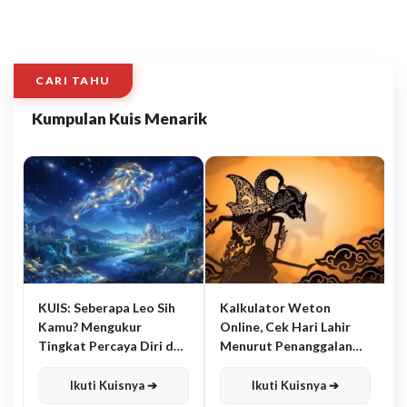
CARI TAHU
Kumpulan Kuis Menarik
KUIS: Seberapa Leo Sih
Kalkulator Weton
Kamu? Mengukur
Online, Cek Hari Lahir
Tingkat Percaya Diri dan
Menurut Penanggalan
Karisma
Jawa
Ikuti Kuisnya ➔
Ikuti Kuisnya ➔