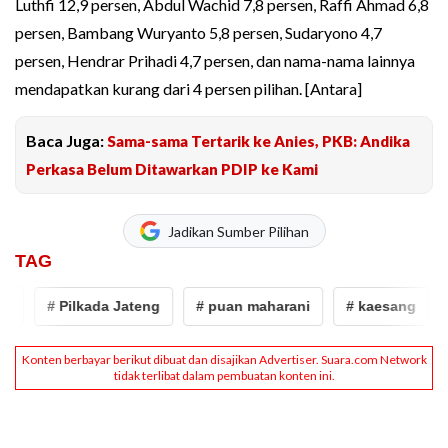
Luthfi 12,9 persen, Abdul Wachid 7,8 persen, Raffi Ahmad 6,8
persen, Bambang Wuryanto 5,8 persen, Sudaryono 4,7
persen, Hendrar Prihadi 4,7 persen, dan nama-nama lainnya
mendapatkan kurang dari 4 persen pilihan. [Antara]
Baca Juga:
Sama-sama Tertarik ke Anies, PKB: Andika
Perkasa Belum Ditawarkan PDIP ke Kami
Jadikan Sumber Pilihan
TAG
# Pilkada Jateng
# puan maharani
# kaesang
#