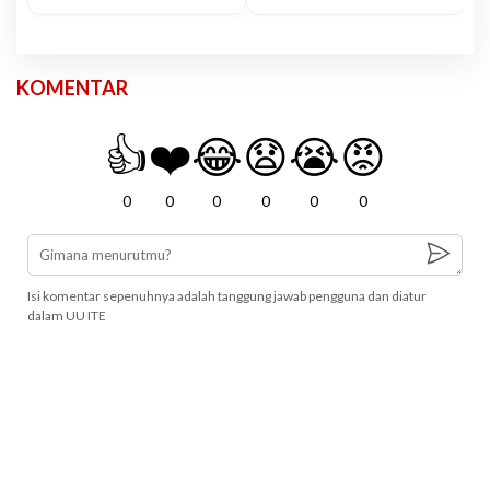
KOMENTAR
👍
❤️
😂
😧
😭
😡
0
0
0
0
0
0
Isi komentar sepenuhnya adalah tanggung jawab pengguna dan diatur
dalam UU ITE