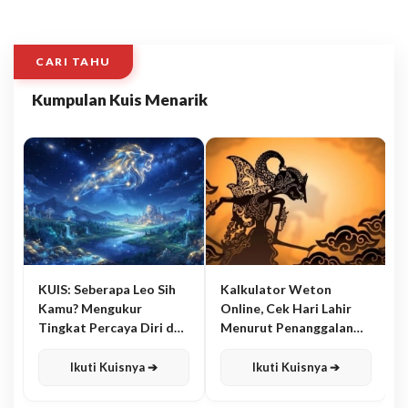
CARI TAHU
Kumpulan Kuis Menarik
KUIS: Seberapa Leo Sih
Kalkulator Weton
Kamu? Mengukur
Online, Cek Hari Lahir
Tingkat Percaya Diri dan
Menurut Penanggalan
Karisma
Jawa
Ikuti Kuisnya ➔
Ikuti Kuisnya ➔