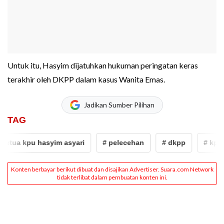
Untuk itu, Hasyim dijatuhkan hukuman peringatan keras
terakhir oleh DKPP dalam kasus Wanita Emas.
Jadikan Sumber Pilihan
TAG
kpu hasyim asyari
# pelecehan
# dkpp
# kpu
# 