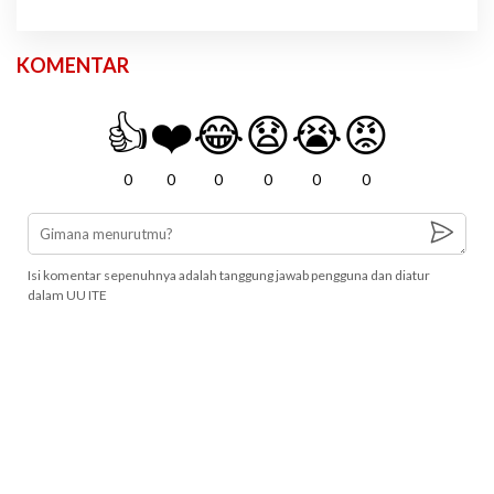
KOMENTAR
👍
❤️
😂
😧
😭
😡
0
0
0
0
0
0
Isi komentar sepenuhnya adalah tanggung jawab pengguna dan diatur
dalam UU ITE