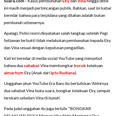
Suara.com -
Kasus pembunuhan
Eky
dan
Vina
hingga detik
ini masih menjadi perbincangan publik. Bahkan, saat ini kabar
beredar bahwa para terpidana yang ditahan adalah bukan
pembunuh sebenarnya.
Apalagi, Polisi resmi dinyatakan salah tangkap setelah Pegi
Setiawan terbukti tidak melakukan pembunuhan kepada Eky
dan Vina sesuai dengan keputusan pengadilan.
Kali ini beredar di media sosial YouTube yang menyebut
bahwa dua
sahabat
Vina membongkar
borok
kelakuan
almarhum
Eky (Anak dari
Iptu Rudiana
).
Unggahan akun YouTube Era Baru itu bertuliskan 'Akhirnya
dua sahabat Vina buka suara, bongkar kelakuan Eky, sempat
terekam sebelum Vina di bunuh'.
Pada judul unggahan itu juga tertulis "BONGKAR
KELAKUAN EKY !! Momen Vina Sblm Meninggal Dua