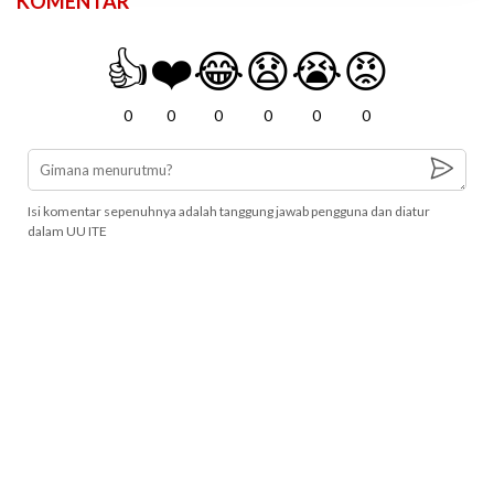
KOMENTAR
👍
❤️
😂
😧
😭
😡
0
0
0
0
0
0
Isi komentar sepenuhnya adalah tanggung jawab pengguna dan diatur
dalam UU ITE