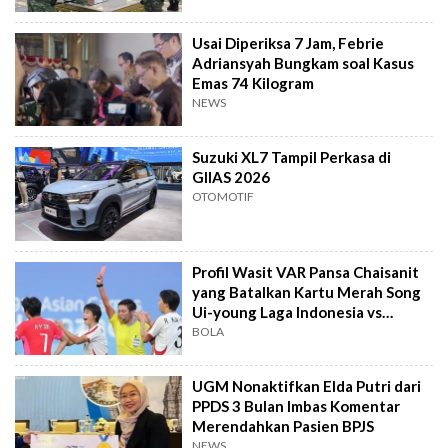
Usai Diperiksa 7 Jam, Febrie
Adriansyah Bungkam soal Kasus
Emas 74 Kilogram
NEWS
Suzuki XL7 Tampil Perkasa di
GIIAS 2026
OTOMOTIF
Profil Wasit VAR Pansa Chaisanit
yang Batalkan Kartu Merah Song
Ui-young Laga Indonesia vs
Singapura
BOLA
UGM Nonaktifkan Elda Putri dari
PPDS 3 Bulan Imbas Komentar
Merendahkan Pasien BPJS
NEWS