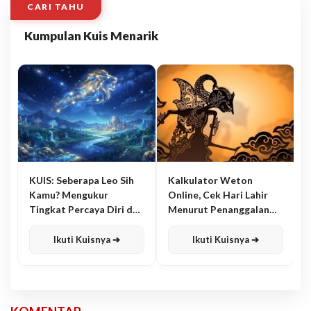
CARI TAHU
Kumpulan Kuis Menarik
KUIS: Seberapa Leo Sih
Kalkulator Weton
Kamu? Mengukur
Online, Cek Hari Lahir
Tingkat Percaya Diri dan
Menurut Penanggalan
Karisma
Jawa
Ikuti Kuisnya ➔
Ikuti Kuisnya ➔