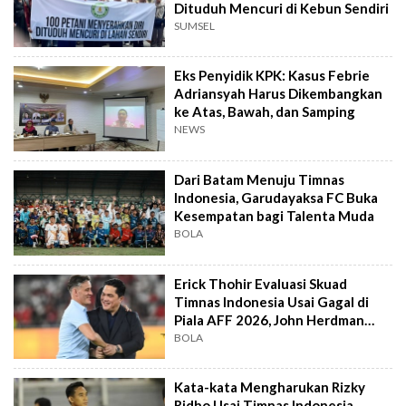
Dituduh Mencuri di Kebun Sendiri
SUMSEL
Eks Penyidik KPK: Kasus Febrie
Adriansyah Harus Dikembangkan
ke Atas, Bawah, dan Samping
NEWS
Dari Batam Menuju Timnas
Indonesia, Garudayaksa FC Buka
Kesempatan bagi Talenta Muda
BOLA
Erick Thohir Evaluasi Skuad
Timnas Indonesia Usai Gagal di
Piala AFF 2026, John Herdman
Out?
BOLA
Kata-kata Mengharukan Rizky
Ridho Usai Timnas Indonesia