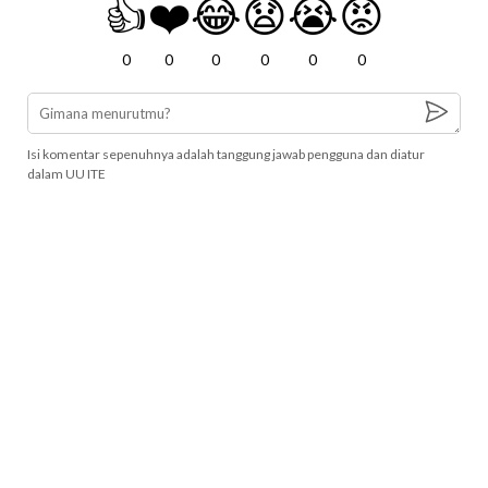
👍
❤️
😂
😧
😭
😡
0
0
0
0
0
0
Isi komentar sepenuhnya adalah tanggung jawab pengguna dan diatur
dalam UU ITE