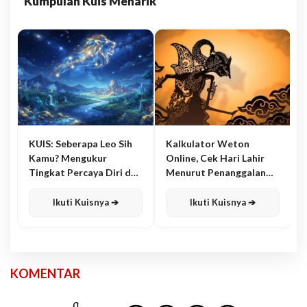
Kumpulan Kuis Menarik
KUIS: Seberapa Leo Sih
Kalkulator Weton
Kamu? Mengukur
Online, Cek Hari Lahir
Tingkat Percaya Diri dan
Menurut Penanggalan
Karisma
Jawa
Ikuti Kuisnya ➔
Ikuti Kuisnya ➔
KOMENTAR