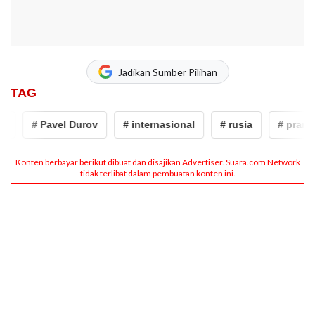
Jadikan Sumber Pilihan
TAG
# Pavel Durov
# internasional
# rusia
# prancis