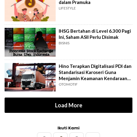
dalam Pramuka
LIFESTYLE
IHSG Bertahan di Level 6.300 Pagi
Ini, Saham ASII Perlu Disimak
BISNIS
Hino Terapkan Digitalisasi PDI dan
Standarisasi Karoseri Guna
Menjamin Keamanan Kendaraan
Niaga
OTOMOTIF
Load More
Ikuti Kami