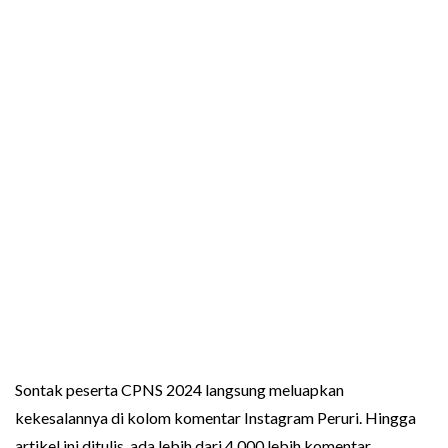
Sontak peserta CPNS 2024 langsung meluapkan
kekesalannya di kolom komentar Instagram Peruri. Hingga
artikel ini ditulis, ada lebih dari 4.000 lebih komentar