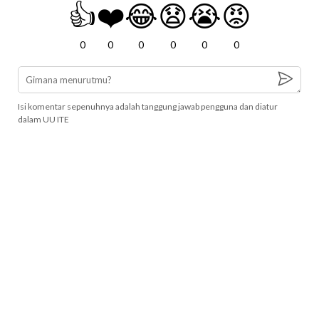
👍
❤️
😂
😧
😭
😡
0
0
0
0
0
0
Isi komentar sepenuhnya adalah tanggung jawab pengguna dan diatur
dalam UU ITE