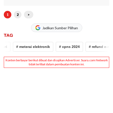
1
2
>
Jadikan Sumber Pilihan
TAG
i
# meterai elektronik
# cpns 2024
# refund e-metera