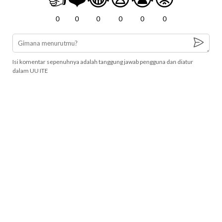
0
0
0
0
0
0
Isi komentar sepenuhnya adalah tanggung jawab pengguna dan diatur
dalam UU ITE