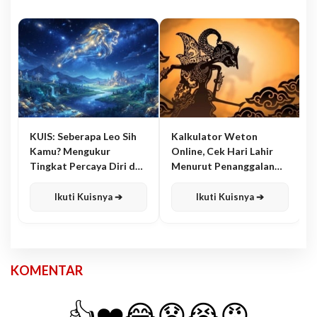
KUIS: Seberapa Leo Sih
Kalkulator Weton
Kamu? Mengukur
Online, Cek Hari Lahir
Tingkat Percaya Diri dan
Menurut Penanggalan
Karisma
Jawa
Ikuti Kuisnya ➔
Ikuti Kuisnya ➔
KOMENTAR
👍
❤️
😂
😧
😭
😡