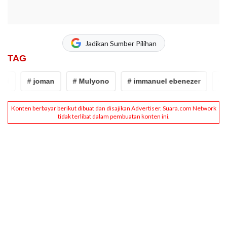
Jadikan Sumber Pilihan
TAG
i
# joman
# Mulyono
# immanuel ebenezer
# Jo