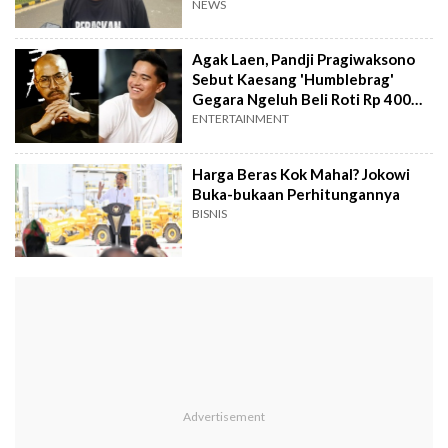
Prinsip Pacta Sunt Servanda
NEWS
Agak Laen, Pandji Pragiwaksono
Sebut Kaesang 'Humblebrag'
Gegara Ngeluh Beli Roti Rp 400
Ribu
ENTERTAINMENT
Harga Beras Kok Mahal? Jokowi
Buka-bukaan Perhitungannya
BISNIS