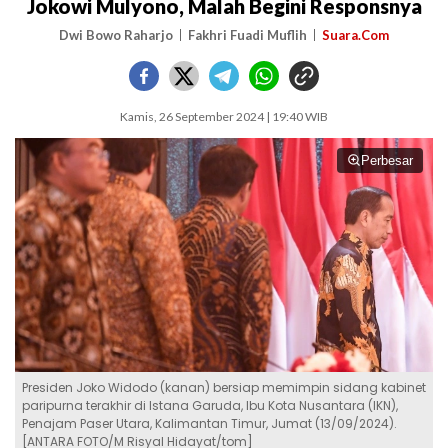
Jokowi Mulyono, Malah Begini Responsnya
Dwi Bowo Raharjo
Fakhri Fuadi Muflih
Suara.Com
Kamis, 26 September 2024 | 19:40 WIB
Perbesar
Presiden Joko Widodo (kanan) bersiap memimpin sidang kabinet
paripurna terakhir di Istana Garuda, Ibu Kota Nusantara (IKN),
Penajam Paser Utara, Kalimantan Timur, Jumat (13/09/2024).
[ANTARA FOTO/M Risyal Hidayat/tom]