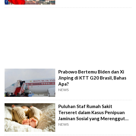
Prabowo Bertemu Biden dan Xi
Jinping di KTT G20 Brasil, Bahas
Apa?
NEWS
Puluhan Staf Rumah Sakit
Terseret dalam Kasus Penipuan
Jaminan Sosial yang Merenggut
Nyawa Bayi di Turki
NEWS