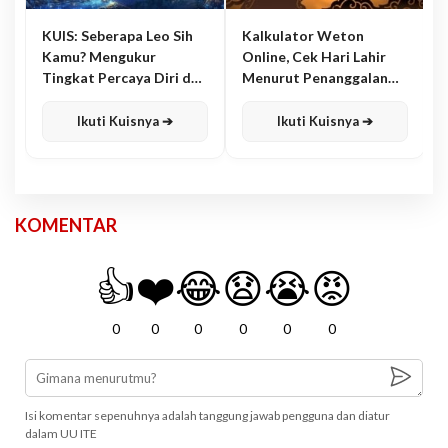
KUIS: Seberapa Leo Sih
Kalkulator Weton
Kamu? Mengukur
Online, Cek Hari Lahir
Tingkat Percaya Diri dan
Menurut Penanggalan
Karisma
Jawa
Ikuti Kuisnya ➔
Ikuti Kuisnya ➔
KOMENTAR
👍
❤️
😂
😧
😭
😡
0
0
0
0
0
0
Isi komentar sepenuhnya adalah tanggung jawab pengguna dan diatur
dalam UU ITE