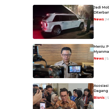
Jadi Mob
Diterban
News
| 
Menlu: P
Myanmar
News
| 
Asosiasi
Dagang
Bisnis
| 