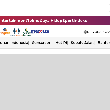
Entertainment
Tekno
Gaya Hidup
Sport
Indeks
REGIONAL:
JA
unan Indonesia
Sunscreen
Hut Ri
Sepatu Jalan
Bante