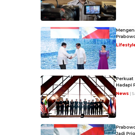
Mengena
Prabowo
Lifestyl
Perkuat
Hadapi 
News
| 
Prabowo 
Jadi Prio