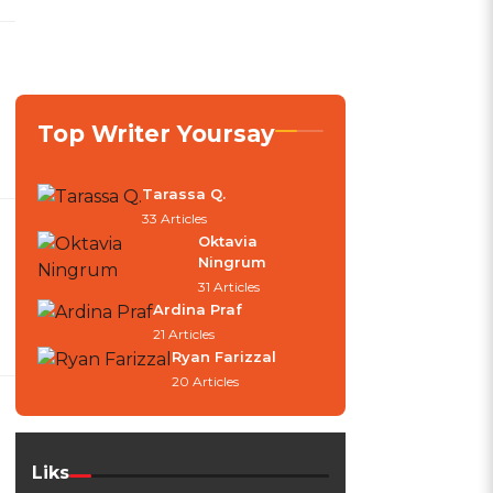
Top Writer Yoursay
Tarassa Q.
33 Articles
Oktavia
Ningrum
31 Articles
Ardina Praf
21 Articles
Ryan Farizzal
20 Articles
Liks