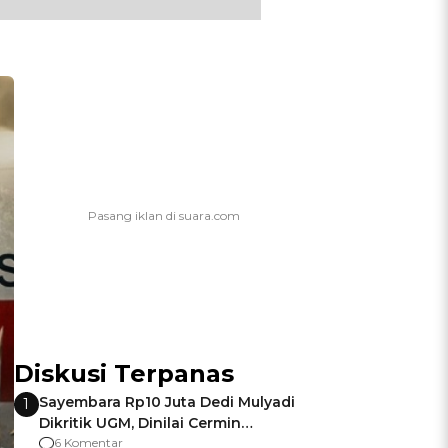
Diskusi Terpanas
Sayembara Rp10 Juta Dedi Mulyadi
1
Dikritik UGM, Dinilai Cermin
Gagalnya Negara Jamin Keamanan
6 Komentar