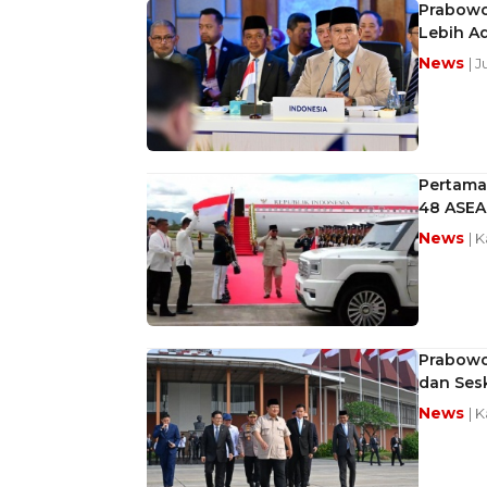
Prabowo
Lebih A
News
| 
Pertama
48 ASEAN
News
| 
Prabowo 
dan Ses
News
| 