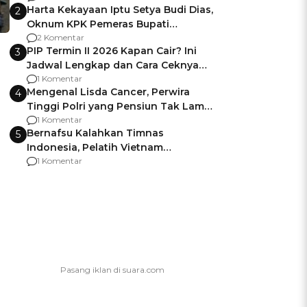
Harta Kekayaan Iptu Setya Budi Dias,
2
Oknum KPK Pemeras Bupati
Pemalang
2 Komentar
PIP Termin II 2026 Kapan Cair? Ini
3
Jadwal Lengkap dan Cara Ceknya
agar Dana Tidak Hangus!
1 Komentar
Mengenal Lisda Cancer, Perwira
4
Tinggi Polri yang Pensiun Tak Lama
Usai Jadi Brigjen
1 Komentar
Bernafsu Kalahkan Timnas
5
Indonesia, Pelatih Vietnam
Berencana Pakai Jimat di Pakansari
1 Komentar