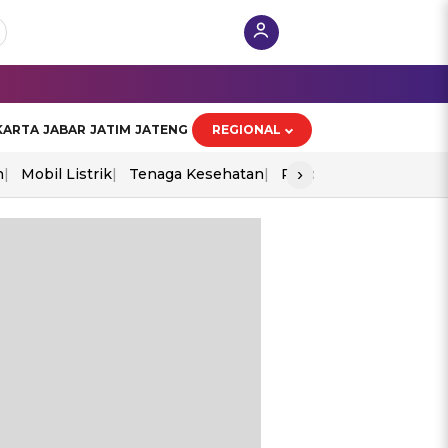
KARTA
JABAR
JATIM
JATENG
REGIONAL
›
n
Mobil Listrik
Tenaga Kesehatan
Piala Aff 2026
Ekono