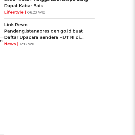
Dapat Kabar Baik
Lifestyle |
06:23 WIB
Link Resmi
Pandang.istanapresiden.go.id buat
Daftar Upacara Bendera HUT RI di
an
Istana Negara
News |
12:13 WIB