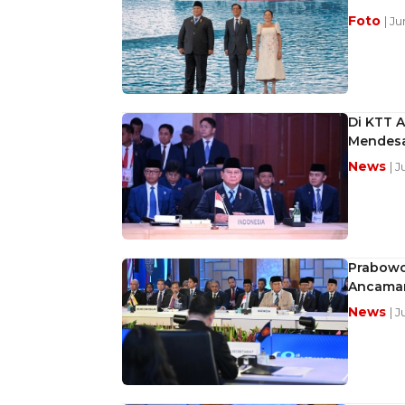
Foto
| J
Di KTT A
Mendes
News
| 
Prabowo 
Ancaman
News
| 