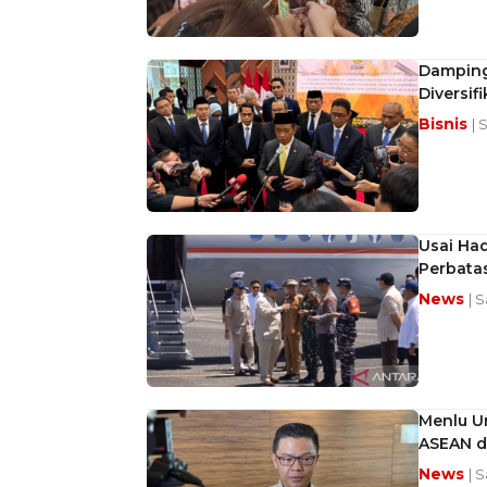
Damping
Diversifi
Bisnis
| 
Usai Ha
Perbatas
News
| 
Menlu U
ASEAN d
News
| 