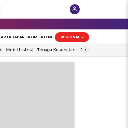
KARTA
JABAR
JATIM
JATENG
REGIONAL
›
n
Mobil Listrik
Tenaga Kesehatan
Piala Aff 2026
Ekono