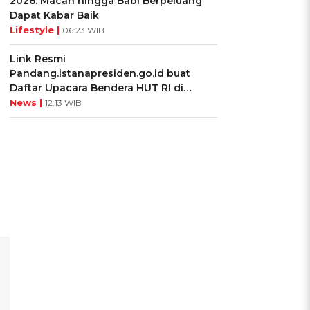
2026: Macan hingga Babi Berpeluang
Dapat Kabar Baik
Lifestyle |
06:23 WIB
Link Resmi
Pandang.istanapresiden.go.id buat
Daftar Upacara Bendera HUT RI di
Istana Negara
News |
12:13 WIB