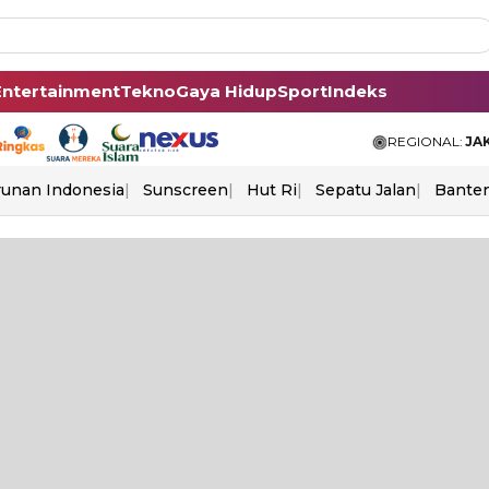
Entertainment
Tekno
Gaya Hidup
Sport
Indeks
REGIONAL:
JA
unan Indonesia
Sunscreen
Hut Ri
Sepatu Jalan
Bante