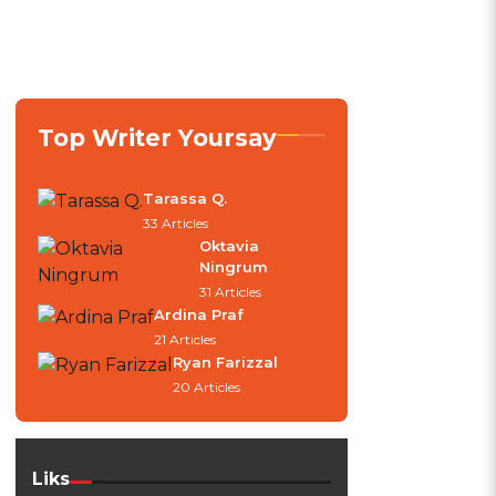
Top Writer Yoursay
Tarassa Q.
33 Articles
Oktavia
Ningrum
31 Articles
Ardina Praf
21 Articles
Ryan Farizzal
20 Articles
Liks