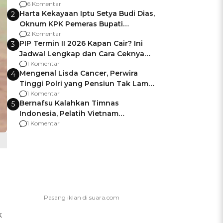
Gagalnya Negara Jamin Keamanan
6 Komentar
Harta Kekayaan Iptu Setya Budi Dias,
2
Oknum KPK Pemeras Bupati
Pemalang
2 Komentar
PIP Termin II 2026 Kapan Cair? Ini
3
Jadwal Lengkap dan Cara Ceknya
agar Dana Tidak Hangus!
1 Komentar
Mengenal Lisda Cancer, Perwira
4
Tinggi Polri yang Pensiun Tak Lama
Usai Jadi Brigjen
1 Komentar
Bernafsu Kalahkan Timnas
5
Indonesia, Pelatih Vietnam
Berencana Pakai Jimat di Pakansari
1 Komentar
k