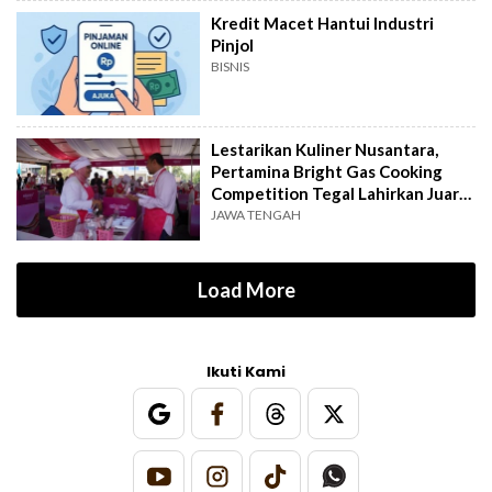
Kredit Macet Hantui Industri
Pinjol
BISNIS
Lestarikan Kuliner Nusantara,
Pertamina Bright Gas Cooking
Competition Tegal Lahirkan Juara
Baru
JAWA TENGAH
Load More
Ikuti Kami