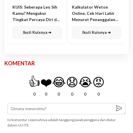
KUIS: Seberapa Leo Sih
Kalkulator Weton
Kamu? Mengukur
Online, Cek Hari Lahir
Tingkat Percaya Diri dan
Menurut Penanggalan
Karisma
Jawa
Ikuti Kuisnya ➔
Ikuti Kuisnya ➔
KOMENTAR
👍
❤️
😂
😧
😭
😡
0
0
0
0
0
0
Isi komentar sepenuhnya adalah tanggung jawab pengguna dan diatur
dalam UU ITE