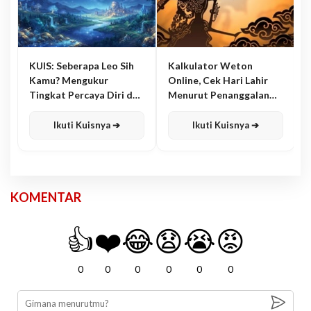
KUIS: Seberapa Leo Sih
Kalkulator Weton
Kamu? Mengukur
Online, Cek Hari Lahir
Tingkat Percaya Diri dan
Menurut Penanggalan
Karisma
Jawa
Ikuti Kuisnya ➔
Ikuti Kuisnya ➔
KOMENTAR
👍
❤️
😂
😧
😭
😡
0
0
0
0
0
0