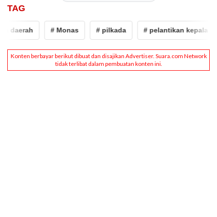
TAG
a daerah
# Monas
# pilkada
# pelantikan kepala dae