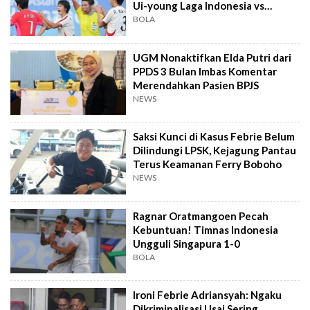
Ui-young Laga Indonesia vs
Singapura
BOLA
UGM Nonaktifkan Elda Putri dari
PPDS 3 Bulan Imbas Komentar
Merendahkan Pasien BPJS
NEWS
Saksi Kunci di Kasus Febrie Belum
Dilindungi LPSK, Kejagung Pantau
Terus Keamanan Ferry Boboho
NEWS
Ragnar Oratmangoen Pecah
Kebuntuan! Timnas Indonesia
Ungguli Singapura 1-0
BOLA
Ironi Febrie Adriansyah: Ngaku
Dikriminalisasi Usai Sering