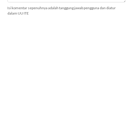
Isi komentar sepenuhnya adalah tanggung jawab pengguna dan diatur
dalam UU ITE