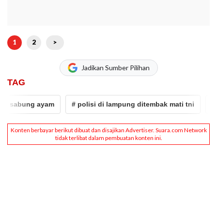
1
2
>
Jadikan Sumber Pilihan
TAG
sabung ayam
# polisi di lampung ditembak mati tni
# tni