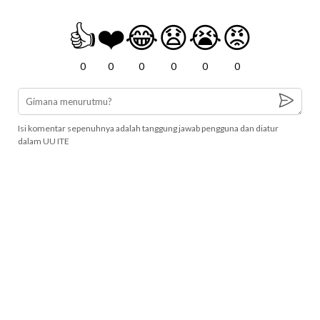
👍
❤️
😂
😧
😭
😡
0
0
0
0
0
0
Isi komentar sepenuhnya adalah tanggung jawab pengguna dan diatur
dalam UU ITE