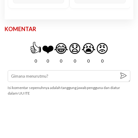
KOMENTAR
👍
❤️
😂
😧
😭
😡
0
0
0
0
0
0
Isi komentar sepenuhnya adalah tanggung jawab pengguna dan diatur
dalam UU ITE