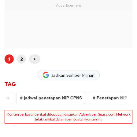
1
2
>
Jadikan Sumber Pilihan
TAG
ns
# jadwal penetapan NIP CPNS
# Penetapan NIP
# 