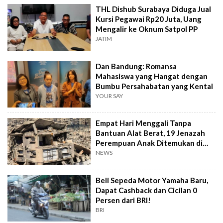
THL Dishub Surabaya Diduga Jual
Kursi Pegawai Rp20 Juta, Uang
Mengalir ke Oknum Satpol PP
JATIM
Dan Bandung: Romansa
Mahasiswa yang Hangat dengan
Bumbu Persahabatan yang Kental
YOUR SAY
Empat Hari Menggali Tanpa
Bantuan Alat Berat, 19 Jenazah
Perempuan Anak Ditemukan di
Gaza
NEWS
Beli Sepeda Motor Yamaha Baru,
Dapat Cashback dan Cicilan 0
Persen dari BRI!
BRI