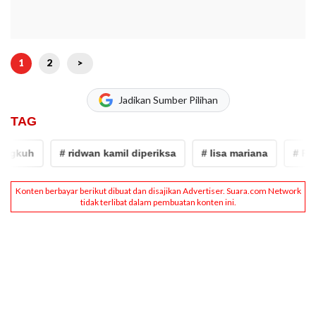
1
2
>
Jadikan Sumber Pilihan
TAG
kuh
# ridwan kamil diperiksa
# lisa mariana
# Ridwan