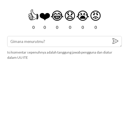
👍
❤️
😂
😧
😭
😡
0
0
0
0
0
0
Isi komentar sepenuhnya adalah tanggung jawab pengguna dan diatur
dalam UU ITE