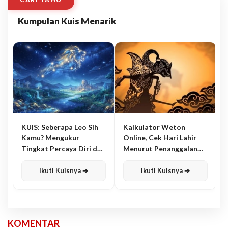
Kumpulan Kuis Menarik
KUIS: Seberapa Leo Sih
Kalkulator Weton
Kamu? Mengukur
Online, Cek Hari Lahir
Tingkat Percaya Diri dan
Menurut Penanggalan
Karisma
Jawa
Ikuti Kuisnya ➔
Ikuti Kuisnya ➔
KOMENTAR