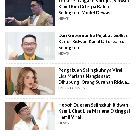
Terseret Dugaan Korupsi, Ridwan
Kamil Kini Diterpa Kabar
Selingkuhi Model Dewasa
NEWS
Dari Gubernur ke Pejabat Golkar,
Karier Ridwan Kamil Diterpa Isu
Selingkuh
NEWS
Pengakuan Selingkuhnya Viral,
Lisa Mariana Nangis saat
Dihubungi Orang Suruhan Ridwan
Kamil
ENTERTAINMENT
Heboh Dugaan Selingkuh Ridwan
Kamil, Chat Lisa Mariana Ditinggal
Hamil Viral
NEWS