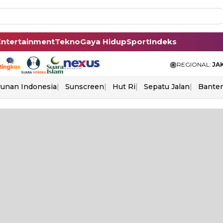
Entertainment
Tekno
Gaya Hidup
Sport
Indeks
REGIONAL:
JA
unan Indonesia
Sunscreen
Hut Ri
Sepatu Jalan
Bante