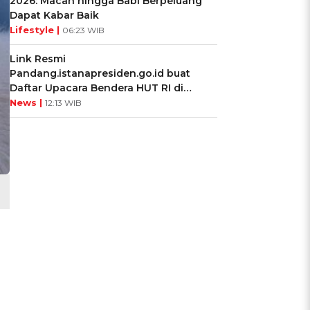
2026: Macan hingga Babi Berpeluang
Dapat Kabar Baik
Lifestyle |
06:23 WIB
Link Resmi
Pandang.istanapresiden.go.id buat
Daftar Upacara Bendera HUT RI di
Istana Negara
News |
12:13 WIB