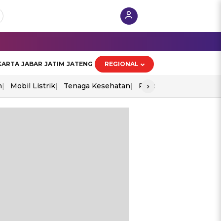
KARTA
JABAR
JATIM
JATENG
REGIONAL
›
n
Mobil Listrik
Tenaga Kesehatan
Piala Aff 2026
Ekono