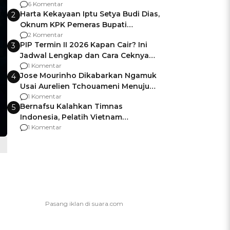
Gagalnya Negara Jamin Keamanan
6 Komentar
Harta Kekayaan Iptu Setya Budi Dias,
2
Oknum KPK Pemeras Bupati
Pemalang
2 Komentar
PIP Termin II 2026 Kapan Cair? Ini
3
Jadwal Lengkap dan Cara Ceknya
agar Dana Tidak Hangus!
1 Komentar
Jose Mourinho Dikabarkan Ngamuk
4
Usai Aurelien Tchouameni Menuju
Manchester United
1 Komentar
Bernafsu Kalahkan Timnas
5
Indonesia, Pelatih Vietnam
Berencana Pakai Jimat di Pakansari
1 Komentar