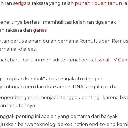
hiran
serigala
raksasa yang telah
punah
ribuan tahun
la
itinya berhasil memfasilitasi kelahiran tiga anak
an raksasa dan
ganas
.
ua jantan berusia enam bulan bernama Romulus dan Remus
ernama Khaleesi.
nah, baru-baru ini menjadi terkenal berkat
serial
TV
Ga
ghidupkan kembali" anak serigala itu dengan
ntingan gen dari dua sampel DNA serigala purba .
ngembangan ini menjadi "tonggak penting" karena bis
ian lanjutannya.
onggak penting ini adalah yang pertama dari banyak
ukkan bahwa teknologi de-extinction end-to-end kami