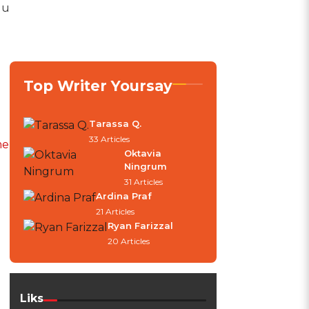
lu
Top Writer Yoursay
Tarassa Q.
33 Articles
me
Oktavia
Ningrum
31 Articles
Ardina Praf
21 Articles
Ryan Farizzal
a
20 Articles
Liks