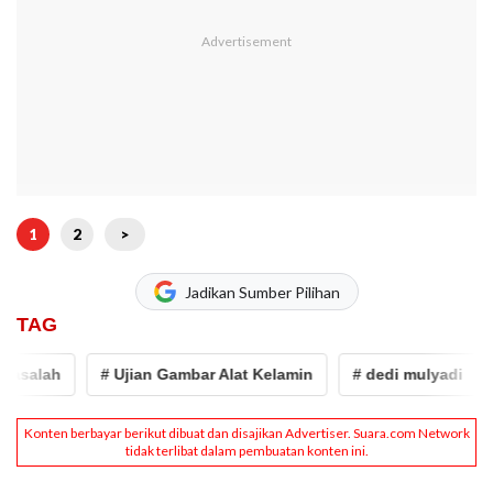
1
2
>
Jadikan Sumber Pilihan
TAG
salah
# Ujian Gambar Alat Kelamin
# dedi mulyadi
#