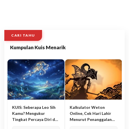
CARI TAHU
Kumpulan Kuis Menarik
KUIS: Seberapa Leo Sih
Kalkulator Weton
Kamu? Mengukur
Online, Cek Hari Lahir
Tingkat Percaya Diri dan
Menurut Penanggalan
Karisma
Jawa