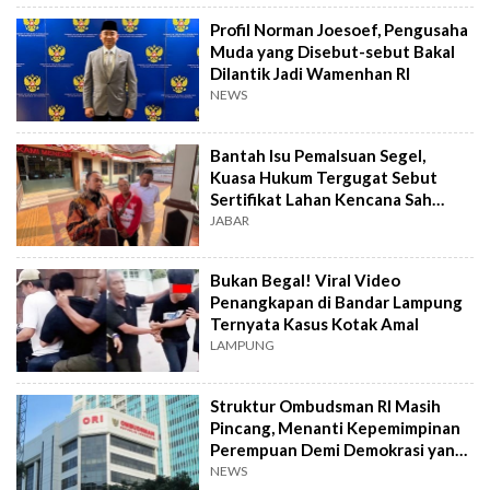
Profil Norman Joesoef, Pengusaha
Muda yang Disebut-sebut Bakal
Dilantik Jadi Wamenhan RI
NEWS
Bantah Isu Pemalsuan Segel,
Kuasa Hukum Tergugat Sebut
Sertifikat Lahan Kencana Sah
Lewat PTSL
JABAR
Bukan Begal! Viral Video
Penangkapan di Bandar Lampung
Ternyata Kasus Kotak Amal
LAMPUNG
Struktur Ombudsman RI Masih
Pincang, Menanti Kepemimpinan
Perempuan Demi Demokrasi yang
Inklusif
NEWS