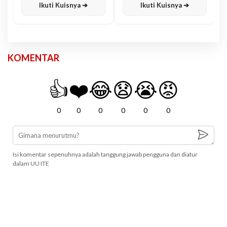
Ikuti Kuisnya ➔
Ikuti Kuisnya ➔
KOMENTAR
👍
❤️
😂
😧
😭
😡
0
0
0
0
0
0
Isi komentar sepenuhnya adalah tanggung jawab pengguna dan diatur
dalam UU ITE