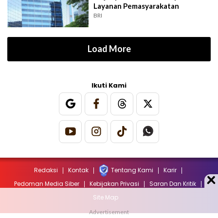
Layanan Pemasyarakatan
BRI
Load More
Ikuti Kami
Redaksi
Kontak
Tentang Kami
Karir
Pedoman Media Siber
Kebijakan Privasi
Saran Dan Kritik
Site Map