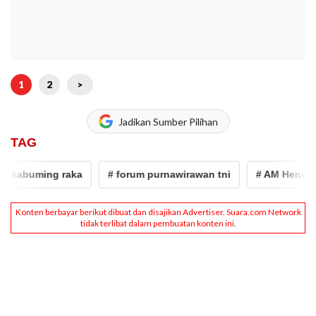
1
2
>
Jadikan Sumber Pilihan
TAG
ming raka
# forum purnawirawan tni
# AM Hendropriyono