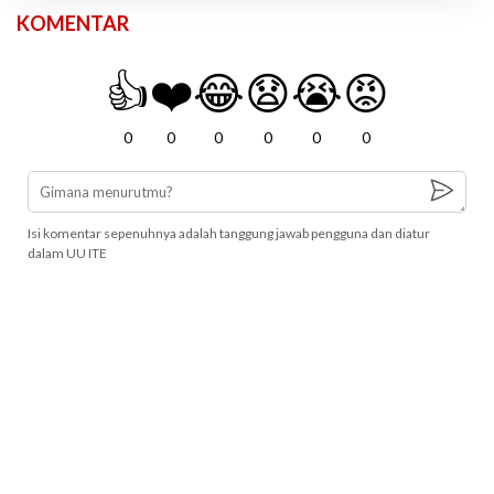
KOMENTAR
👍
❤️
😂
😧
😭
😡
0
0
0
0
0
0
Isi komentar sepenuhnya adalah tanggung jawab pengguna dan diatur
dalam UU ITE