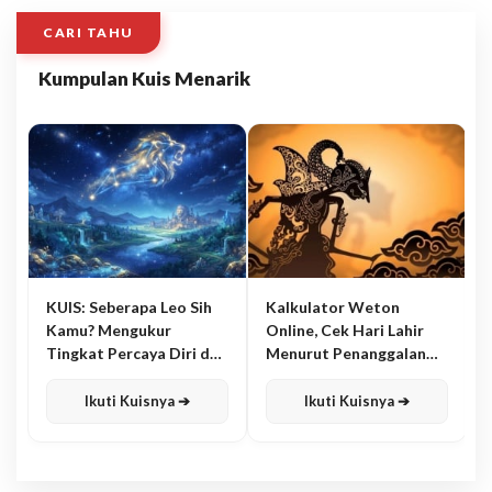
CARI TAHU
Kumpulan Kuis Menarik
KUIS: Seberapa Leo Sih
Kalkulator Weton
Kamu? Mengukur
Online, Cek Hari Lahir
Tingkat Percaya Diri dan
Menurut Penanggalan
Karisma
Jawa
Ikuti Kuisnya ➔
Ikuti Kuisnya ➔