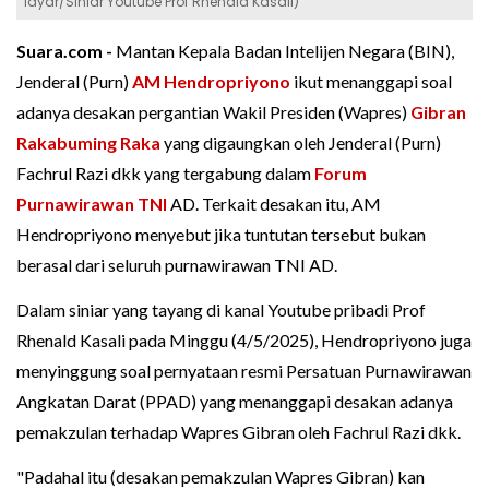
layar/Siniar Youtube Prof Rhenald Kasali)
Suara.com -
Mantan Kepala Badan Intelijen Negara (BIN),
Jenderal (Purn)
AM Hendropriyono
ikut menanggapi soal
adanya desakan pergantian Wakil Presiden (Wapres)
Gibran
Rakabuming Raka
yang digaungkan oleh Jenderal (Purn)
Fachrul Razi dkk yang tergabung dalam
Forum
Purnawirawan TNI
AD. Terkait desakan itu, AM
Hendropriyono menyebut jika tuntutan tersebut bukan
berasal dari seluruh purnawirawan TNI AD.
Dalam siniar yang tayang di kanal Youtube pribadi Prof
Rhenald Kasali pada Minggu (4/5/2025), Hendropriyono juga
menyinggung soal pernyataan resmi Persatuan Purnawirawan
Angkatan Darat (PPAD) yang menanggapi desakan adanya
pemakzulan terhadap Wapres Gibran oleh Fachrul Razi dkk.
"Padahal itu (desakan pemakzulan Wapres Gibran) kan