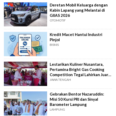
Deretan Mobil Keluarga dengan
Kabin Lapang yang Melantai di
GIIAS 2026
OTOMOTIF
Kredit Macet Hantui Industri
Pinjol
BISNIS
Lestarikan Kuliner Nusantara,
Pertamina Bright Gas Cooking
Competition Tegal Lahirkan Juara
Baru
JAWA TENGAH
Gebrakan Bentor Nazaruddin:
Misi 50 Kursi PRI dan Sinyal
Barometer Lampung
LAMPUNG