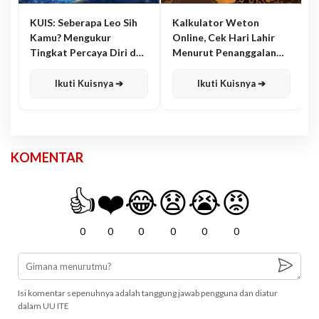
KUIS: Seberapa Leo Sih
Kalkulator Weton
Kamu? Mengukur
Online, Cek Hari Lahir
Tingkat Percaya Diri dan
Menurut Penanggalan
Karisma
Jawa
Ikuti Kuisnya ➔
Ikuti Kuisnya ➔
KOMENTAR
👍
❤️
😂
😧
😭
😡
0
0
0
0
0
0
Isi komentar sepenuhnya adalah tanggung jawab pengguna dan diatur
dalam UU ITE