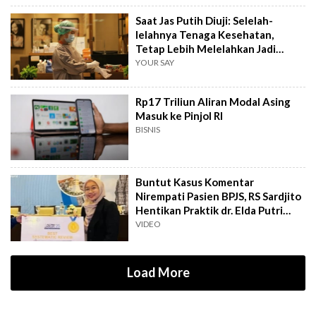
Saat Jas Putih Diuji: Selelah-
lelahnya Tenaga Kesehatan,
Tetap Lebih Melelahkan Jadi
Pasien
YOUR SAY
Rp17 Triliun Aliran Modal Asing
Masuk ke Pinjol RI
BISNIS
Buntut Kasus Komentar
Nirempati Pasien BPJS, RS Sardjito
Hentikan Praktik dr. Elda Putri
Rahard
VIDEO
Load More