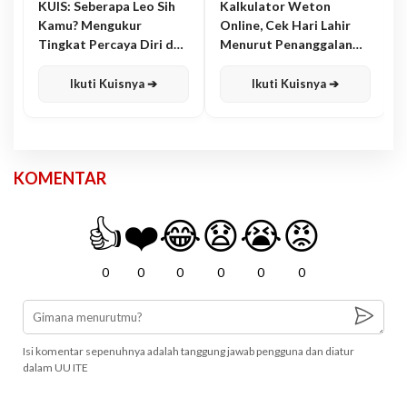
KUIS: Seberapa Leo Sih
Kalkulator Weton
Kamu? Mengukur
Online, Cek Hari Lahir
Tingkat Percaya Diri dan
Menurut Penanggalan
Karisma
Jawa
Ikuti Kuisnya ➔
Ikuti Kuisnya ➔
KOMENTAR
👍
❤️
😂
😧
😭
😡
0
0
0
0
0
0
Isi komentar sepenuhnya adalah tanggung jawab pengguna dan diatur
dalam UU ITE