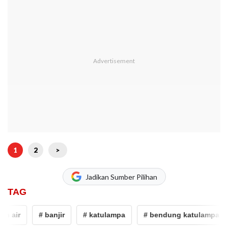
1
2
>
Jadikan Sumber Pilihan
TAG
 air
# banjir
# katulampa
# bendung katulampa