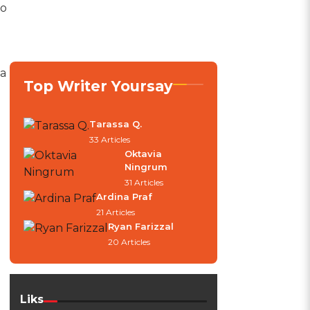
io
na
Top Writer Yoursay
Tarassa Q.
33 Articles
Oktavia
Ningrum
31 Articles
Ardina Praf
21 Articles
Ryan Farizzal
20 Articles
Liks