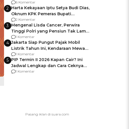
Gagalnya Negara Jamin Keamanan
6 Komentar
Harta Kekayaan Iptu Setya Budi Dias,
2
Oknum KPK Pemeras Bupati
Pemalang
2 Komentar
Mengenal Lisda Cancer, Perwira
3
Tinggi Polri yang Pensiun Tak Lama
Usai Jadi Brigjen
1 Komentar
Jakarta Siap Pungut Pajak Mobil
4
Listrik Tahun Ini, Kendaraan Mewah
Kena hingga 75% PKB
1 Komentar
PIP Termin II 2026 Kapan Cair? Ini
5
Jadwal Lengkap dan Cara Ceknya
agar Dana Tidak Hangus!
1 Komentar