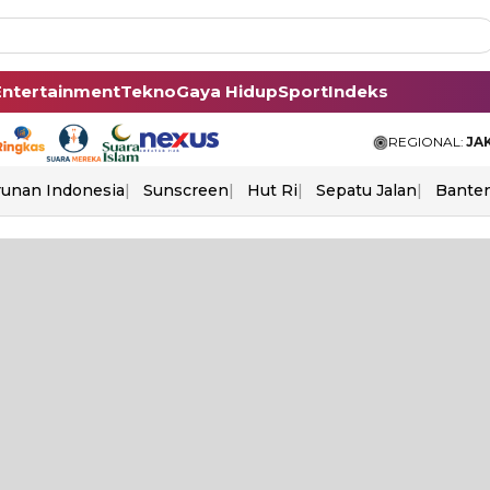
Entertainment
Tekno
Gaya Hidup
Sport
Indeks
REGIONAL:
JA
unan Indonesia
Sunscreen
Hut Ri
Sepatu Jalan
Bante