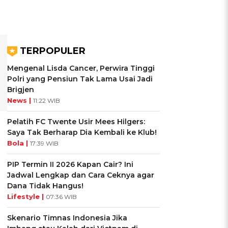
TERPOPULER
Mengenal Lisda Cancer, Perwira Tinggi
Polri yang Pensiun Tak Lama Usai Jadi
Brigjen
News |
11:22 WIB
Pelatih FC Twente Usir Mees Hilgers:
Saya Tak Berharap Dia Kembali ke Klub!
Bola |
17:39 WIB
PIP Termin II 2026 Kapan Cair? Ini
Jadwal Lengkap dan Cara Ceknya agar
Dana Tidak Hangus!
Lifestyle |
07:36 WIB
Skenario Timnas Indonesia Jika