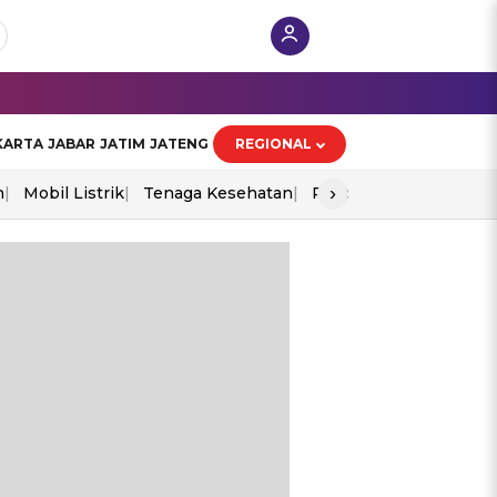
KARTA
JABAR
JATIM
JATENG
REGIONAL
›
n
Mobil Listrik
Tenaga Kesehatan
Piala Aff 2026
Ekono