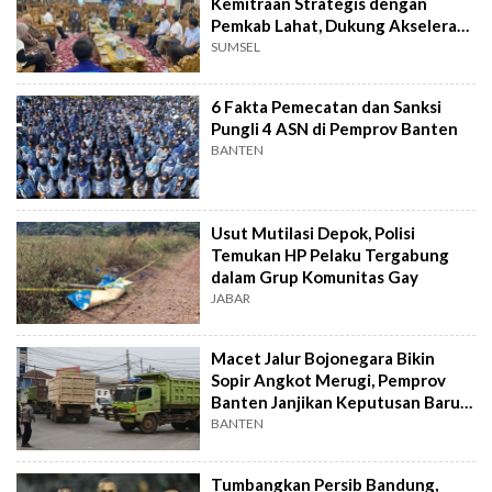
Kemitraan Strategis dengan
Pemkab Lahat, Dukung Akselerasi
Ekonomi Daerah
SUMSEL
6 Fakta Pemecatan dan Sanksi
Pungli 4 ASN di Pemprov Banten
BANTEN
Usut Mutilasi Depok, Polisi
Temukan HP Pelaku Tergabung
dalam Grup Komunitas Gay
JABAR
Macet Jalur Bojonegara Bikin
Sopir Angkot Merugi, Pemprov
Banten Janjikan Keputusan Baru 4
Hari Lagi
BANTEN
Tumbangkan Persib Bandung,