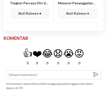
Tingkat Percaya Diri dan
Menurut Penanggalan
Karisma
Jawa
Ikuti Kuisnya ➔
Ikuti Kuisnya ➔
KOMENTAR
👍
❤️
😂
😧
😭
😡
0
0
0
0
0
0
Isi komentar sepenuhnya adalah tanggung jawab pengguna dan diatur
dalam UU ITE