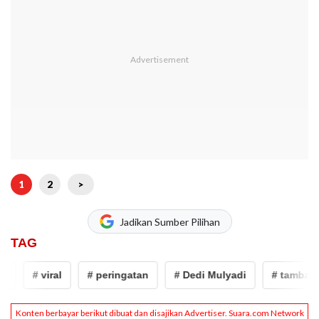
1
2
>
Jadikan Sumber Pilihan
TAG
# viral
# peringatan
# Dedi Mulyadi
# tambang 