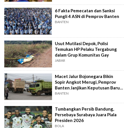
6 Fakta Pemecatan dan Sanksi
Pungli 4 ASN di Pemprov Banten
BANTEN
Usut Mutilasi Depok, Polisi
Temukan HP Pelaku Tergabung
dalam Grup Komunitas Gay
JABAR
Macet Jalur Bojonegara Bikin
Sopir Angkot Merugi, Pemprov
Banten Janjikan Keputusan Baru 4
Hari Lagi
BANTEN
Tumbangkan Persib Bandung,
Persebaya Surabaya Juara Piala
Presiden 2026
BOLA