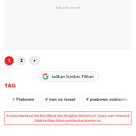
1
2
>
Jadikan Sumber Pilihan
TAG
# Prabowo
# iran vs israel
# prabowo subianto
# dut