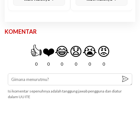
KOMENTAR
👍
❤️
😂
😧
😭
😡
0
0
0
0
0
0
Isi komentar sepenuhnya adalah tanggung jawab pengguna dan diatur
dalam UU ITE