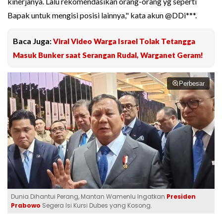
kinerjanya. Lalu rekomendasikan orang-orang yg seperti
Bapak untuk mengisi posisi lainnya," kata akun @DDi***.
Baca Juga:
Viral Video Warga Israel Tolak Tetangga
Masuk Bunker saat Serangan Rudal, Warganet Geram!
Perbesar
Dunia Dihantui Perang, Mantan Wamenlu Ingatkan
Presiden
Prabowo
Segera Isi Kursi Dubes yang Kosong.