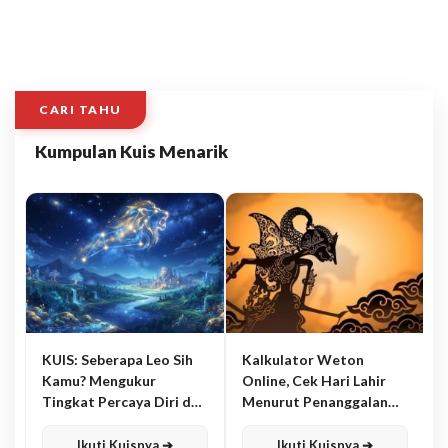
CARI TAHU
Kumpulan Kuis Menarik
KUIS: Seberapa Leo Sih
Kalkulator Weton
Kamu? Mengukur
Online, Cek Hari Lahir
Tingkat Percaya Diri dan
Menurut Penanggalan
Karisma
Jawa
Ikuti Kuisnya ➔
Ikuti Kuisnya ➔