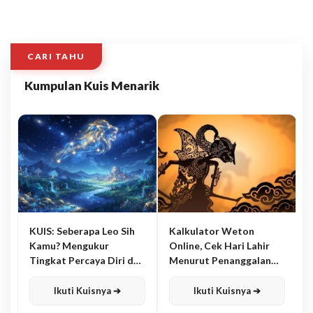
CARI TAHU
Kumpulan Kuis Menarik
KUIS: Seberapa Leo Sih
Kalkulator Weton
Kamu? Mengukur
Online, Cek Hari Lahir
Tingkat Percaya Diri dan
Menurut Penanggalan
Karisma
Jawa
Ikuti Kuisnya ➔
Ikuti Kuisnya ➔