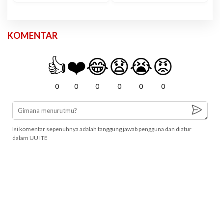
KOMENTAR
👍
❤️
😂
😧
😭
😡
0
0
0
0
0
0
Isi komentar sepenuhnya adalah tanggung jawab pengguna dan diatur
dalam UU ITE