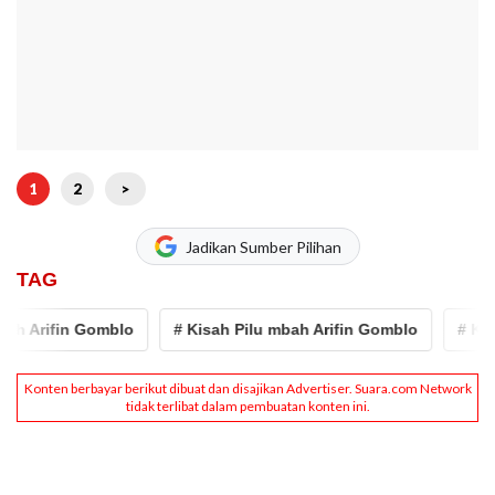
1
2
>
Jadikan Sumber Pilihan
TAG
ifin Gomblo
# Kisah Pilu mbah Arifin Gomblo
# Kisah Pil