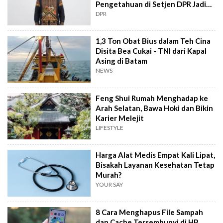
Pengetahuan di Setjen DPR Jadi
Kekuatan Institusional
DPR
1,3 Ton Obat Bius dalam Teh Cina
Disita Bea Cukai - TNI dari Kapal
Asing di Batam
NEWS
Feng Shui Rumah Menghadap ke
Arah Selatan, Bawa Hoki dan Bikin
Karier Melejit
LIFESTYLE
Harga Alat Medis Empat Kali Lipat,
Bisakah Layanan Kesehatan Tetap
Murah?
YOUR SAY
8 Cara Menghapus File Sampah
dan Cache Tersembunyi di HP