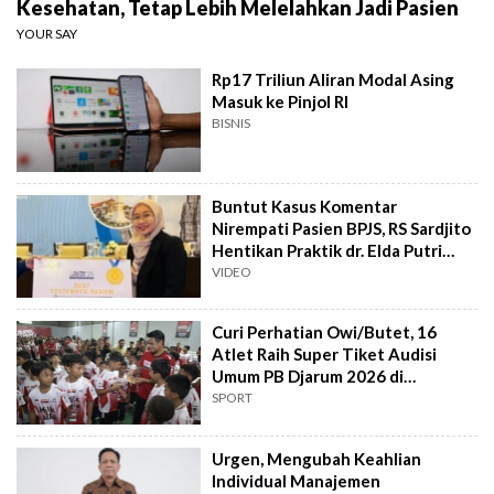
Kesehatan, Tetap Lebih Melelahkan Jadi Pasien
YOUR SAY
Rp17 Triliun Aliran Modal Asing
Masuk ke Pinjol RI
BISNIS
Buntut Kasus Komentar
Nirempati Pasien BPJS, RS Sardjito
Hentikan Praktik dr. Elda Putri
Rahard
VIDEO
Curi Perhatian Owi/Butet, 16
Atlet Raih Super Tiket Audisi
Umum PB Djarum 2026 di
Makassar
SPORT
Urgen, Mengubah Keahlian
Individual Manajemen