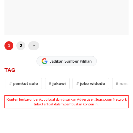
1
2
>
Jadikan Sumber Pilihan
TAG
# pemkot solo
# jokowi
# joko widodo
# rumah Joko