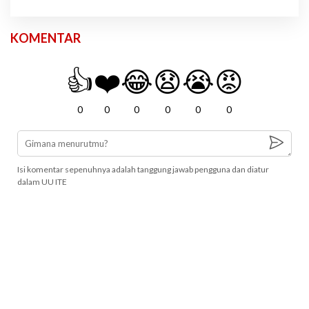
KOMENTAR
👍
❤️
😂
😧
😭
😡
0
0
0
0
0
0
Isi komentar sepenuhnya adalah tanggung jawab pengguna dan diatur
dalam UU ITE