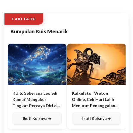
CARI TAHU
Kumpulan Kuis Menarik
KUIS: Seberapa Leo Sih
Kalkulator Weton
Kamu? Mengukur
Online, Cek Hari Lahir
Tingkat Percaya Diri dan
Menurut Penanggalan
Karisma
Jawa
Ikuti Kuisnya ➔
Ikuti Kuisnya ➔