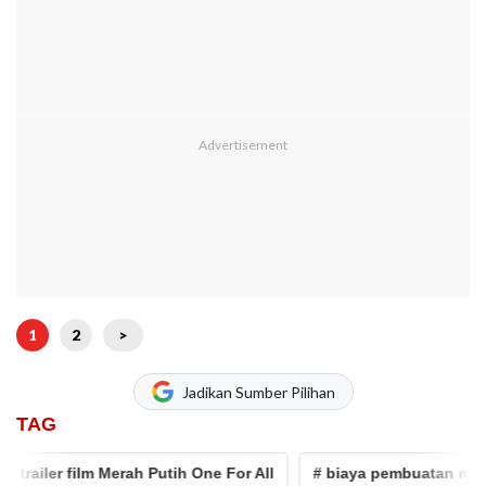
1
2
>
Jadikan Sumber Pilihan
TAG
ler film Merah Putih One For All
# biaya pembuatan merah putih