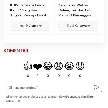
KUIS: Seberapa Leo Sih
Kalkulator Weton
Kamu? Mengukur
Online, Cek Hari Lahir
Tingkat Percaya Diri dan
Menurut Penanggalan
Karisma
Jawa
Ikuti Kuisnya ➔
Ikuti Kuisnya ➔
KOMENTAR
👍
❤️
😂
😧
😭
😡
0
0
0
0
0
0
Isi komentar sepenuhnya adalah tanggung jawab pengguna dan diatur
dalam UU ITE