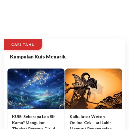
CARI TAHU
Kumpulan Kuis Menarik
KUIS: Seberapa Leo Sih
Kalkulator Weton
Kamu? Mengukur
Online, Cek Hari Lahir
Tingkat Percaya Diri dan
Menurut Penanggalan