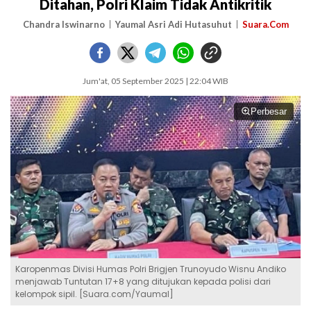
Ditahan, Polri Klaim Tidak Antikritik
Chandra Iswinarno
Yaumal Asri Adi Hutasuhut
Suara.Com
Jum'at, 05 September 2025 | 22:04 WIB
Perbesar
Karopenmas Divisi Humas Polri Brigjen Trunoyudo Wisnu Andiko
menjawab Tuntutan 17+8 yang ditujukan kepada polisi dari
kelompok sipil. [Suara.com/Yaumal]