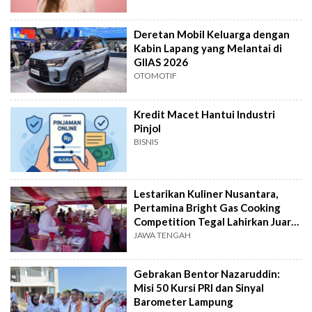
Deretan Mobil Keluarga dengan
Kabin Lapang yang Melantai di
GIIAS 2026
OTOMOTIF
Kredit Macet Hantui Industri
Pinjol
BISNIS
Lestarikan Kuliner Nusantara,
Pertamina Bright Gas Cooking
Competition Tegal Lahirkan Juara
Baru
JAWA TENGAH
Gebrakan Bentor Nazaruddin:
Misi 50 Kursi PRI dan Sinyal
Barometer Lampung