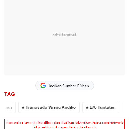
Jadikan Sumber Pilihan
TAG
an
# Trunoyudo Wisnu Andiko
# 178 Tuntutan
# Tun