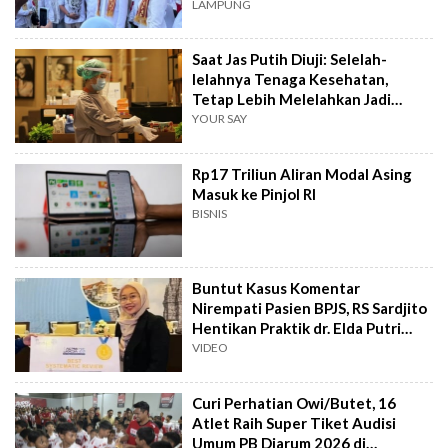
LAMPUNG
Saat Jas Putih Diuji: Selelah-
lelahnya Tenaga Kesehatan,
Tetap Lebih Melelahkan Jadi
Pasien
YOUR SAY
Rp17 Triliun Aliran Modal Asing
Masuk ke Pinjol RI
BISNIS
Buntut Kasus Komentar
Nirempati Pasien BPJS, RS Sardjito
Hentikan Praktik dr. Elda Putri
Rahard
VIDEO
Curi Perhatian Owi/Butet, 16
Atlet Raih Super Tiket Audisi
Umum PB Djarum 2026 di