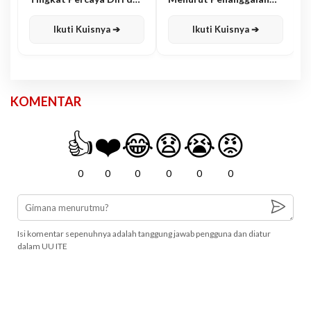
Karisma
Jawa
Ikuti Kuisnya ➔
Ikuti Kuisnya ➔
KOMENTAR
👍
❤️
😂
😧
😭
😡
0
0
0
0
0
0
Isi komentar sepenuhnya adalah tanggung jawab pengguna dan diatur
dalam UU ITE